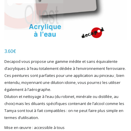
HERKAT
HUMBROL
ITALERI
JOUEF
KOLIBRI
LGB
LS MODELS
3.60
€
MAKETTE
MARLKIN
Decapod vous propose une gamme inédite et sans équivalente
MKD
d’acryliques à l’eau totalement dédiée à l’environnement ferroviaire.
NOREV
Ces peintures sont parfaites pour une application au pinceau ; bien
NOVATEUR MODELES
entendu, moyennant une dilution idoine, vous pourrez les utiliser
PECO
également à l’aérographe.
PG mini
Dilution et nettoyage à l’eau (du robinet, minérale ou distillée, au
choix) mais les diluants spécifiques contenant de l’alcool comme les
PIKO
Tamya sont tout à fait compatibles : on ne peut faire plus simple en
PN SUD MODELISME
termes d’utilisation.
PREISER
PRINCE AUGUST
Mise en œuvre : accessible à tous