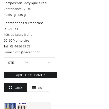
R37
Composition : Acrylique à l’eau
REDUTEX
Contenance : 20 ml
REE
Poids (gr) : 30 gr
RÉGIONS ET COMPAGNIES
Coordonnées du fabricant :
ROCO
DECAPOD
ROTOMAGUS
100 rue Louis Blanc
ROUTE 87
60160 Montataire
SAI
Tel : 03 44 56 79 75
TAMIYA
E-mail : info@decapod.fr
TORTOISE
TRAINS OUEST
QTÉ:
Trains-O-Matic
TRIX
AJOUTER AU PANIER
VIESSMANN
WIKING
GRID
LIST
WOODLAND SCENICS
XURON