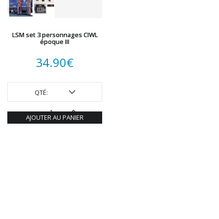
LSM set 3 personnages CIWL
époque III
34.90
€
QTÉ:
AJOUTER AU PANIER