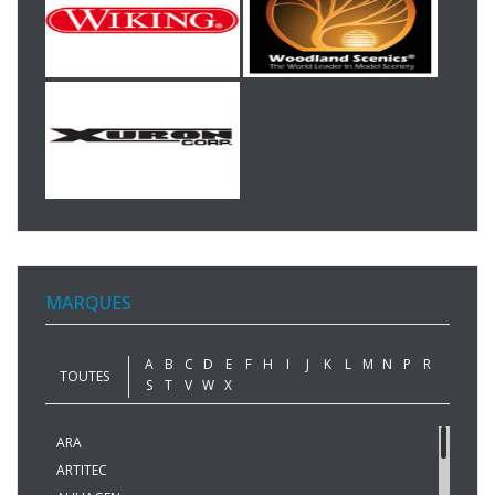
MARQUES
A
B
C
D
E
F
H
I
J
K
L
M
N
P
R
TOUTES
S
T
V
W
X
ARA
ARTITEC