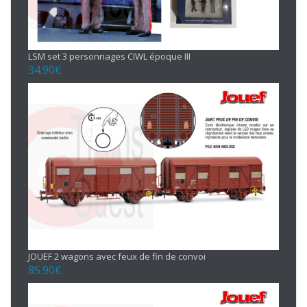
LSM set 3 personnages CIWL époque III
34.90
€
JOUEF 2 wagons avec feux de fin de convoi
85.90
€