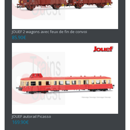
JOUEF 2 wagons avec feux de fin de convoi
85.90
€
JOUEF autorail Picasso
169.90
€