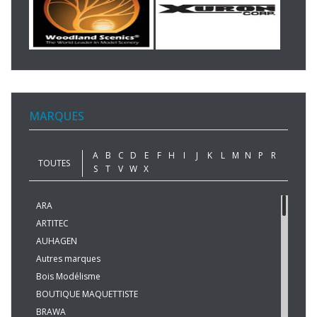
MARQUES
A
B
C
D
E
F
H
I
J
K
L
M
N
P
R
TOUTES
S
T
V
W
X
ARA
ARTITEC
AUHAGEN
Autres marques
Bois Modélisme
BOUTIQUE MAQUETTISTE
BRAWA