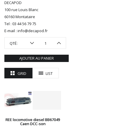
DECAPOD
ROTOMAGUS
100 rue Louis Blanc
ROUTE 87
60160 Montataire
SAI
Tel : 03 44 56 79 75
TAMIYA
E-mail : info@decapod.fr
TORTOISE
TRAINS OUEST
QTÉ:
Trains-O-Matic
TRIX
AJOUTER AU PANIER
VIESSMANN
WIKING
GRID
LIST
WOODLAND SCENICS
XURON
REE locomotive diesel BB67049
Caen DCC-son