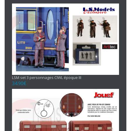
LSM set 3 personnages CIWL époque III
34.90
€