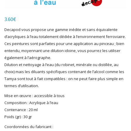
LGB
LS MODELS
3.60
€
MAKETTE
MARLKIN
Decapod vous propose une gamme inédite et sans équivalente
MKD
d’acryliques à l’eau totalement dédiée à l’environnement ferroviaire.
NOREV
Ces peintures sont parfaites pour une application au pinceau ; bien
NOVATEUR MODELES
entendu, moyennant une dilution idoine, vous pourrez les utiliser
PECO
également à l’aérographe.
PG mini
Dilution et nettoyage à l’eau (du robinet, minérale ou distillée, au
choix) mais les diluants spécifiques contenant de l’alcool comme les
PIKO
Tamya sont tout à fait compatibles : on ne peut faire plus simple en
PN SUD MODELISME
termes d’utilisation.
PREISER
PRINCE AUGUST
Mise en œuvre : accessible à tous
R37
Composition : Acrylique à l’eau
REDUTEX
Contenance : 20 ml
REE
Poids (gr) : 30 gr
RÉGIONS ET COMPAGNIES
Coordonnées du fabricant :
ROCO