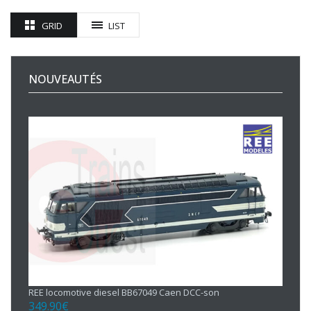
GRID
LIST
NOUVEAUTÉS
REE locomotive diesel BB67049 Caen DCC-son
349.90
€