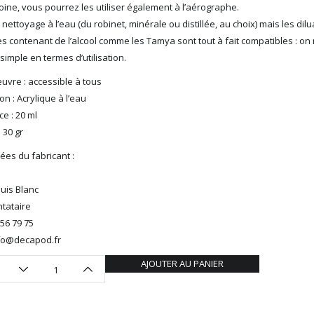
doine, vous pourrez les utiliser également à l’aérographe.
t nettoyage à l’eau (du robinet, minérale ou distillée, au choix) mais les dil
s contenant de l’alcool comme les Tamya sont tout à fait compatibles : on
 simple en termes d’utilisation.
uvre : accessible à tous
n : Acrylique à l’eau
e : 20 ml
: 30 gr
es du fabricant :
ouis Blanc
tataire
 56 79 75
info@decapod.fr
AJOUTER AU PANIER