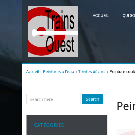
ACCUEIL
QUI S
Accueil
Peintures à l'eau
Teintes décors
Peinture coul
Search
Pei
CATÉGORIES