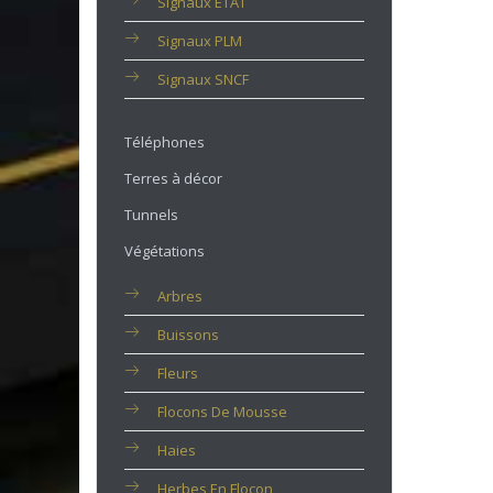
Signaux ETAT
Signaux PLM
Signaux SNCF
Téléphones
Terres à décor
Tunnels
Végétations
Arbres
Buissons
Fleurs
Flocons De Mousse
Haies
Herbes En Flocon