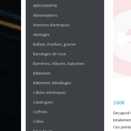
AEROGRAPHE
Alimentations
Armoires électriques
Attelages
Ballast, charbon, gravier
Bandages de roue
Barrières, clôtures, balustres
Bâtiments
Bâtiments détaillages
Câbles electriques
Catalogues
3.60
€
Coffrets
Decapod v
totalemen
Colles
Ces peint