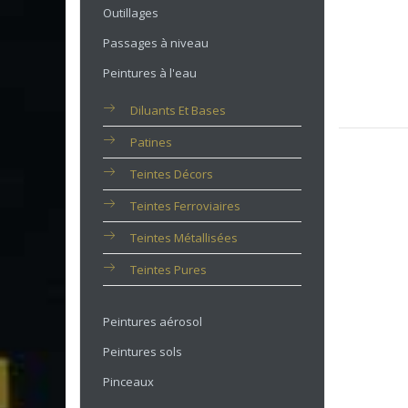
Outillages
Passages à niveau
Peintures à l'eau
Diluants Et Bases
Patines
Teintes Décors
Teintes Ferroviaires
Teintes Métallisées
Teintes Pures
Peintures aérosol
Peintures sols
Pinceaux