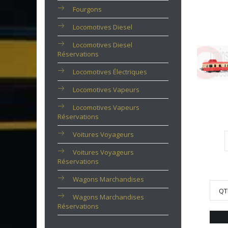
Fourgons
Locomotives Diesel
Locomotives Diesel
Réservations
Locomotives Électriques
Locomotives Vapeurs
Locomotives Vapeurs
Réservations
Voitures Voyageurs
Voitures Voyageurs
Réservations
Wagons Marchandises
QT
Wagons Marchandises
Réservations