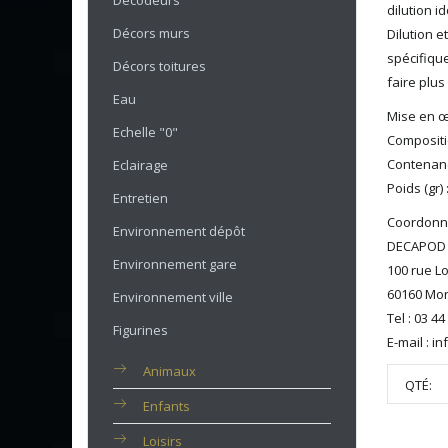
Décodeurs
dilution i
Décors murs
Dilution e
spécifique
Décors toitures
faire plus
Eau
Mise en œ
Echelle "0"
Compositio
Contenanc
Eclairage
Poids (gr) 
Entretien
Coordonné
Environnement dépôt
DECAPOD
Environnement gare
100 rue L
60160 Mon
Environnement ville
Tel : 03 44
Figurines
E-mail : 
Animaux
QTÉ:
Enfants
Loisirs