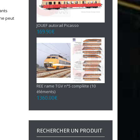
uants
 ne peut
JOUEF autorail Picasso
169.90
€
REE rame TGV n°5 complète (10
éléments)
1360.00
€
RECHERCHER UN PRODUIT