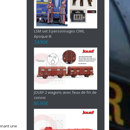
LSM set 3 personnages CIWL
époque III
34.90
€
JOUEF 2 wagons avec feux de fin de
convoi
85.90
€
ennant une