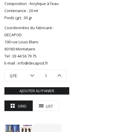
R37
Composition : Acrylique à l’eau
REDUTEX
Contenance : 20 ml
REE
Poids (gr) : 30 gr
RÉGIONS ET COMPAGNIES
Coordonnées du fabricant :
ROCO
DECAPOD
ROTOMAGUS
100 rue Louis Blanc
ROUTE 87
60160 Montataire
SAI
Tel : 03 44 56 79 75
TAMIYA
E-mail : info@decapod.fr
TORTOISE
TRAINS OUEST
QTÉ:
Trains-O-Matic
TRIX
AJOUTER AU PANIER
VIESSMANN
WIKING
GRID
LIST
WOODLAND SCENICS
XURON