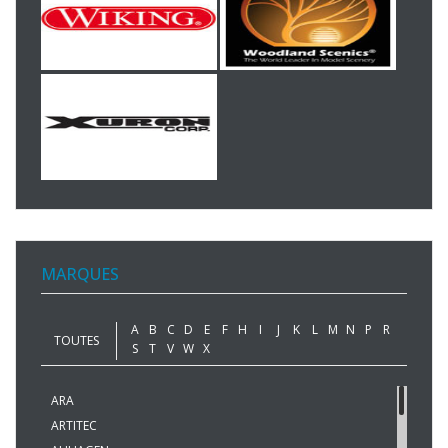
MARQUES
A
B
C
D
E
F
H
I
J
K
L
M
N
P
R
TOUTES
S
T
V
W
X
ARA
ARTITEC