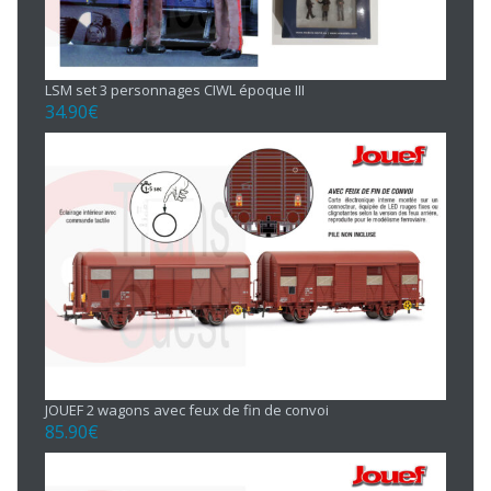
LSM set 3 personnages CIWL époque III
34.90
€
JOUEF 2 wagons avec feux de fin de convoi
85.90
€