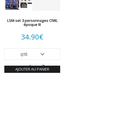
LSM set 3 personnages CIWL
époque III
34.90
€
QTÉ:
AJOUTER AU PANIER