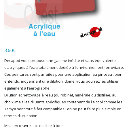
HERKAT
HUMBROL
ITALERI
JOUEF
KOLIBRI
LGB
LS MODELS
3.60
€
MAKETTE
MARLKIN
Decapod vous propose une gamme inédite et sans équivalente
MKD
d’acryliques à l’eau totalement dédiée à l’environnement ferroviaire.
NOREV
Ces peintures sont parfaites pour une application au pinceau ; bien
NOVATEUR MODELES
entendu, moyennant une dilution idoine, vous pourrez les utiliser
PECO
également à l’aérographe.
PG mini
Dilution et nettoyage à l’eau (du robinet, minérale ou distillée, au
choix) mais les diluants spécifiques contenant de l’alcool comme les
PIKO
Tamya sont tout à fait compatibles : on ne peut faire plus simple en
PN SUD MODELISME
termes d’utilisation.
PREISER
PRINCE AUGUST
Mise en œuvre : accessible à tous