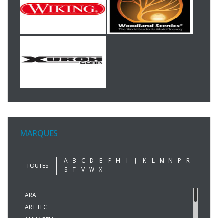
MARQUES
A
B
C
D
E
F
H
I
J
K
L
M
N
P
R
TOUTES
S
T
V
W
X
ARA
ARTITEC