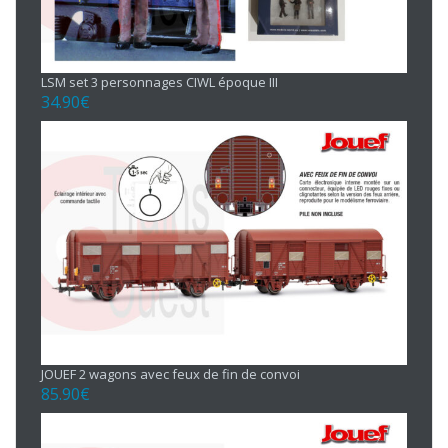
LSM set 3 personnages CIWL époque III
34.90
€
JOUEF 2 wagons avec feux de fin de convoi
85.90
€