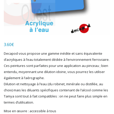
HERKAT
HUMBROL
ITALERI
JOUEF
KOLIBRI
LGB
LS MODELS
3.60
€
MAKETTE
MARLKIN
Decapod vous propose une gamme inédite et sans équivalente
MKD
d’acryliques à l’eau totalement dédiée à l’environnement ferroviaire.
NOREV
Ces peintures sont parfaites pour une application au pinceau ; bien
NOVATEUR MODELES
entendu, moyennant une dilution idoine, vous pourrez les utiliser
PECO
également à l’aérographe.
PG mini
Dilution et nettoyage à l’eau (du robinet, minérale ou distillée, au
choix) mais les diluants spécifiques contenant de l’alcool comme les
PIKO
Tamya sont tout à fait compatibles : on ne peut faire plus simple en
PN SUD MODELISME
termes d’utilisation.
PREISER
PRINCE AUGUST
Mise en œuvre : accessible à tous