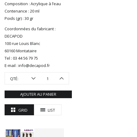
R37
Composition : Acrylique à l’eau
REDUTEX
Contenance : 20 ml
REE
Poids (gr) : 30 gr
RÉGIONS ET COMPAGNIES
Coordonnées du fabricant :
ROCO
DECAPOD
ROTOMAGUS
100 rue Louis Blanc
ROUTE 87
60160 Montataire
SAI
Tel : 03 44 56 79 75
TAMIYA
E-mail : info@decapod.fr
TORTOISE
TRAINS OUEST
QTÉ:
Trains-O-Matic
TRIX
AJOUTER AU PANIER
VIESSMANN
WIKING
GRID
LIST
WOODLAND SCENICS
XURON