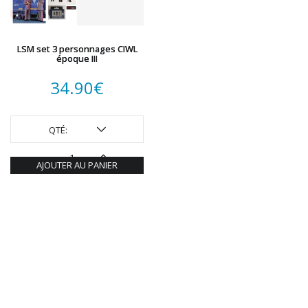
LSM set 3 personnages CIWL
époque III
34.90
€
QTÉ:
AJOUTER AU PANIER