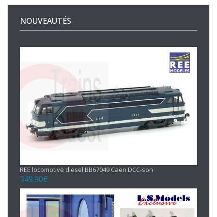
NOUVEAUTÉS
REE locomotive diesel BB67049 Caen DCC-son
349.90
€