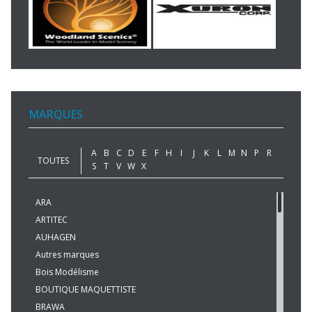
MARQUES
A
B
C
D
E
F
H
I
J
K
L
M
N
P
R
TOUTES
S
T
V
W
X
ARA
ARTITEC
AUHAGEN
Autres marques
Bois Modélisme
BOUTIQUE MAQUETTISTE
BRAWA