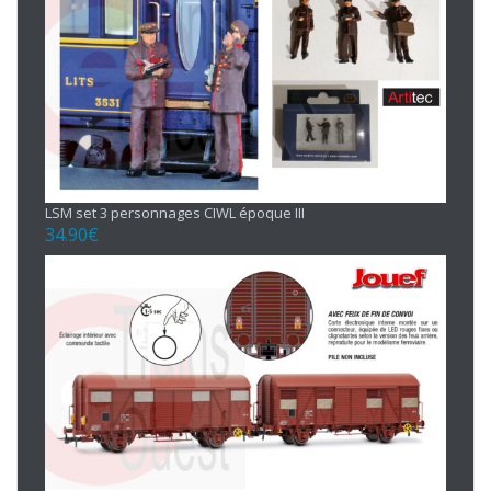
LSM set 3 personnages CIWL époque III
34.90
€