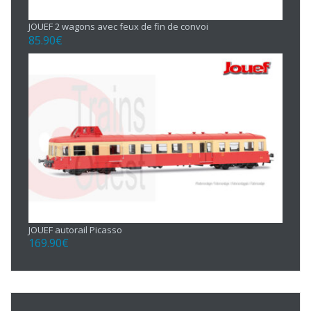
JOUEF 2 wagons avec feux de fin de convoi
85.90
€
JOUEF autorail Picasso
169.90
€