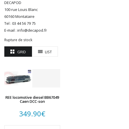
DECAPOD
ROTOMAGUS
100 rue Louis Blanc
ROUTE 87
60160 Montataire
SAI
Tel : 03 44 56 79 75
TAMIYA
E-mail : info@decapod.fr
TORTOISE
Rupture de stock
TRAINS OUEST
Trains-O-Matic
GRID
LIST
TRIX
VIESSMANN
WIKING
WOODLAND SCENICS
XURON
REE locomotive diesel BB67049
Caen DCC-son
349.90
€