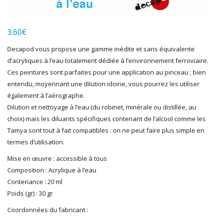
LGB
LS MODELS
3.60
€
MAKETTE
MARLKIN
Decapod vous propose une gamme inédite et sans équivalente
MKD
d’acryliques à l’eau totalement dédiée à l’environnement ferroviaire.
NOREV
Ces peintures sont parfaites pour une application au pinceau ; bien
NOVATEUR MODELES
entendu, moyennant une dilution idoine, vous pourrez les utiliser
PECO
également à l’aérographe.
PG mini
Dilution et nettoyage à l’eau (du robinet, minérale ou distillée, au
choix) mais les diluants spécifiques contenant de l’alcool comme les
PIKO
Tamya sont tout à fait compatibles : on ne peut faire plus simple en
PN SUD MODELISME
termes d’utilisation.
PREISER
PRINCE AUGUST
Mise en œuvre : accessible à tous
R37
Composition : Acrylique à l’eau
REDUTEX
Contenance : 20 ml
REE
Poids (gr) : 30 gr
RÉGIONS ET COMPAGNIES
Coordonnées du fabricant :
ROCO