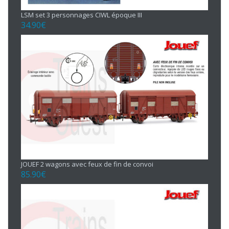
LSM set 3 personnages CIWL époque III
34.90
€
JOUEF 2 wagons avec feux de fin de convoi
85.90
€