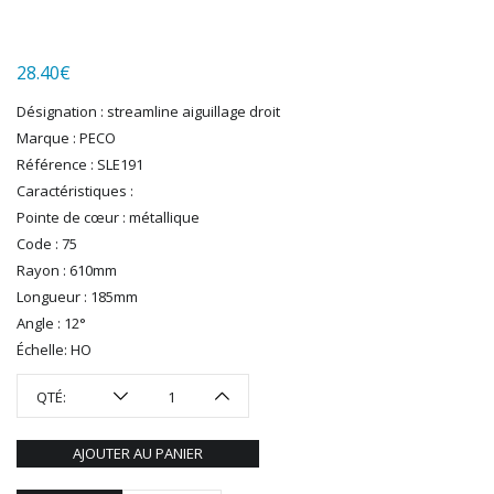
LGB
LS MODELS
28.40
€
MAKETTE
MARLKIN
Désignation : streamline aiguillage droit
MKD
Marque : PECO
NOREV
Référence : SLE191
NOVATEUR MODELES
Caractéristiques :
PECO
Pointe de cœur : métallique
PG mini
Code : 75
Rayon : 610mm
PIKO
Longueur : 185mm
PN SUD MODELISME
Angle : 12°
PREISER
Échelle: HO
PRINCE AUGUST
R37
QTÉ:
REDUTEX
REE
AJOUTER AU PANIER
RÉGIONS ET COMPAGNIES
ROCO