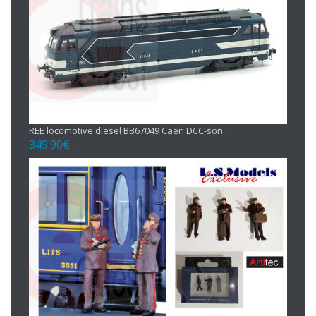
REE locomotive diesel BB67049 Caen DCC-son
349.90
€