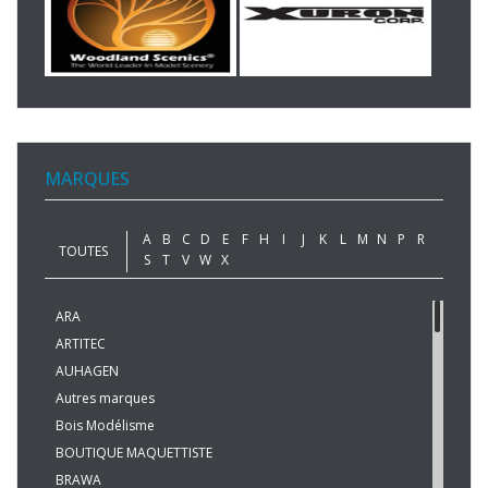
MARQUES
A
B
C
D
E
F
H
I
J
K
L
M
N
P
R
TOUTES
S
T
V
W
X
ARA
ARTITEC
AUHAGEN
Autres marques
Bois Modélisme
BOUTIQUE MAQUETTISTE
BRAWA