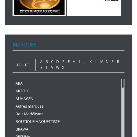
MARQUES
A
B
C
D
E
F
H
I
J
K
L
M
N
P
R
TOUTES
S
T
V
W
X
ARA
ARTITEC
AUHAGEN
Autres marques
Bois Modélisme
BOUTIQUE MAQUETTISTE
BRAWA
BREKINA