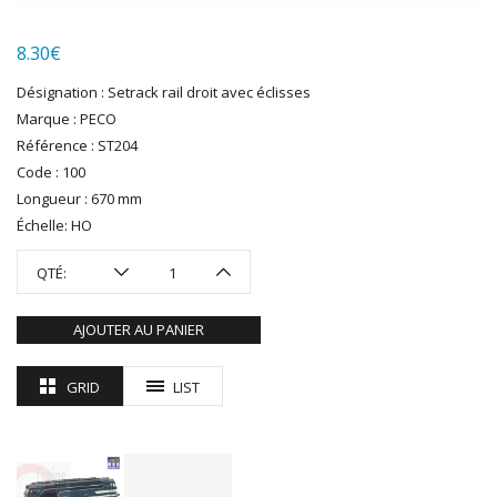
LGB
LS MODELS
8.30
€
MAKETTE
MARLKIN
Désignation : Setrack rail droit avec éclisses
MKD
Marque : PECO
NOREV
Référence : ST204
NOVATEUR MODELES
Code : 100
PECO
Longueur : 670 mm
PG mini
Échelle: HO
PIKO
QTÉ:
PN SUD MODELISME
PREISER
AJOUTER AU PANIER
PRINCE AUGUST
R37
GRID
LIST
REDUTEX
REE
RÉGIONS ET COMPAGNIES
ROCO