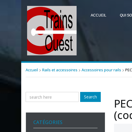
ACCUEIL
QUI S
Accueil
Rails et accessoires
Accessoires pour rails
PEC
Search
PEC
(co
CATÉGORIES