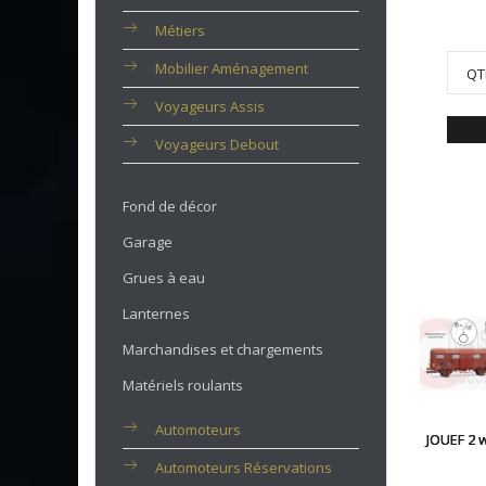
Métiers
Mobilier Aménagement
QT
Voyageurs Assis
Voyageurs Debout
Fond de décor
Garage
Grues à eau
Lanternes
Marchandises et chargements
Matériels roulants
Automoteurs
JOUEF 2 
Automoteurs Réservations