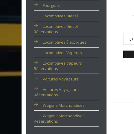
Fourgons
Locomotives Diesel
Locomotives Diesel
Réservations
QT
Locomotives Électriques
Locomotives Vapeurs
Locomotives Vapeurs
Réservations
Voitures Voyageurs
Voitures Voyageurs
Réservations
Wagons Marchandises
Wagons Marchandises
Réservations