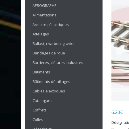
AEROGRAPHE
Alimentations
Armoires électriques
Attelages
Ballast, charbon, gravier
Bandages de roue
Barrières, clôtures, balustres
Bâtiments
Bâtiments détaillages
Câbles electriques
Catalogues
Coffrets
6.20
€
Colles
Désignatio