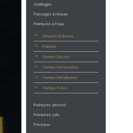
Outillages
Passages à niveau
Peintures à l'eau
Diluants Et Bases
Patines
Teintes Décors
Teintes Ferroviaires
Teintes Métallisées
Teintes Pures
Peintures aérosol
Peintures sols
Pinceaux