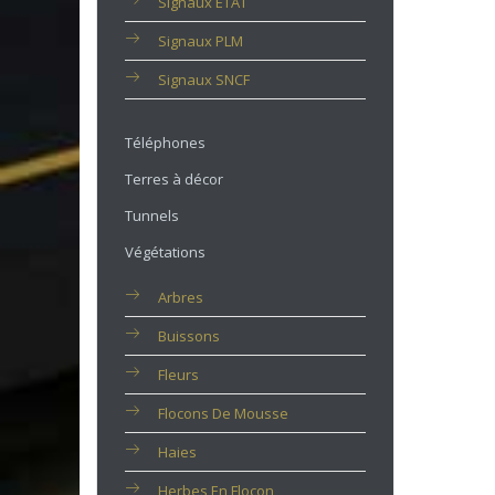
Signaux ETAT
Signaux PLM
Signaux SNCF
Téléphones
Terres à décor
Tunnels
Végétations
Arbres
Buissons
Fleurs
Flocons De Mousse
Haies
Herbes En Flocon