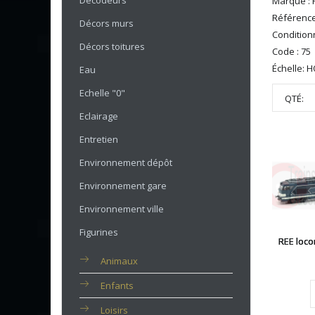
Décodeurs
Marque :
Référence
Décors murs
Condition
Décors toitures
Code : 75
Échelle: 
Eau
Echelle "0"
QTÉ:
Eclairage
Entretien
Environnement dépôt
Environnement gare
Environnement ville
Figurines
REE loco
Animaux
Enfants
Loisirs