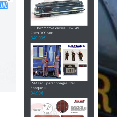
REE locomotive diesel BB67049
Caen DCC-son
349.90
€
LSM set 3 personnages CIWL
époque III
34.90
€