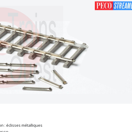
n : éclisses métalliques