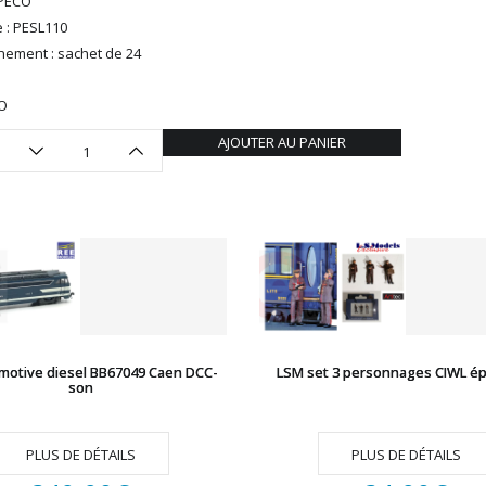
 PECO
 : PESL110
nement : sachet de 24
HO
AJOUTER AU PANIER
motive diesel BB67049 Caen DCC-
LSM set 3 personnages CIWL épo
son
PLUS DE DÉTAILS
PLUS DE DÉTAILS