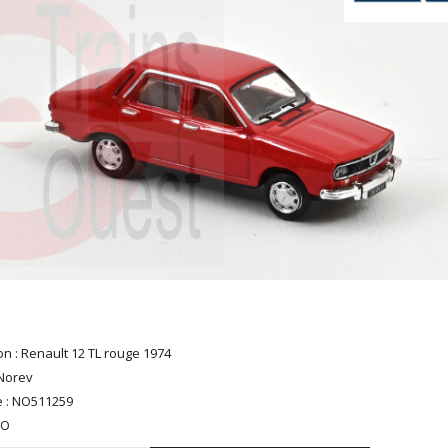
on : Renault 12 TL rouge 1974
Norev
 : NO511259
HO