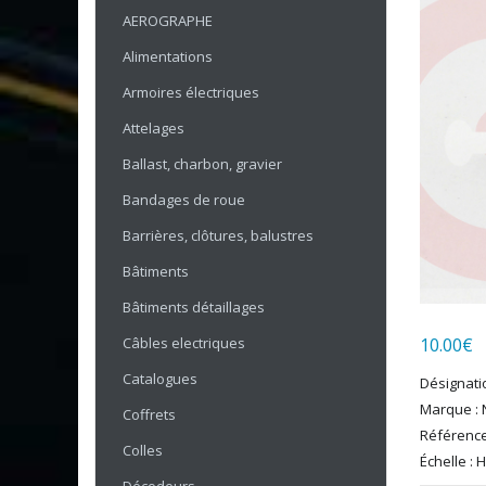
AEROGRAPHE
Alimentations
Armoires électriques
Attelages
Ballast, charbon, gravier
Bandages de roue
Barrières, clôtures, balustres
Bâtiments
Bâtiments détaillages
10.00
€
Câbles electriques
Catalogues
Désignati
Marque : 
Coffrets
Référence
Colles
Échelle : 