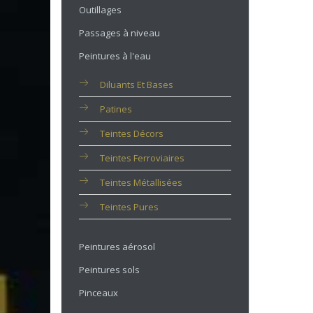
Outillages
Passages à niveau
Peintures à l'eau
Diluants Et Bases
Patines
Teintes Décors
Teintes Ferroviaires
Teintes Métallisées
Teintes Pures
Peintures aérosol
Peintures sols
Pinceaux