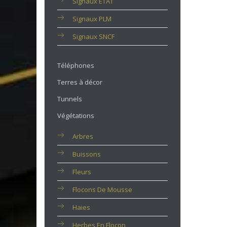
Signaux ETAT
Signaux PLM
Signaux SNCF
Téléphones
Terres à décor
Tunnels
Végétations
Arbres
Buissons
Fleurs
Flocons De Mousse
Haies
Herbes En Flocon