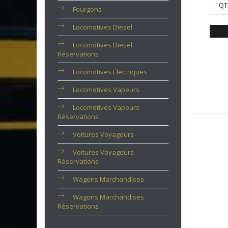
QT
Fourgons
Locomotives Diesel
Locomotives Diesel
Réservations
Locomotives Électriques
Locomotives Vapeurs
Locomotives Vapeurs
Réservations
Voitures Voyageurs
Voitures Voyageurs
Réservations
Wagons Marchandises
Wagons Marchandises
Réservations