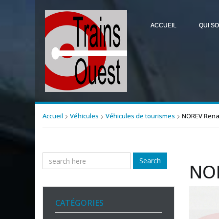
ACCUEIL
QUI S
Accueil
Véhicules
Véhicules de tourismes
NOREV Renau
Search
NOR
CATÉGORIES