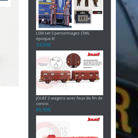
LSM set 3 personnages CIWL
époque III
34.90
€
JOUEF 2 wagons avec feux de fin de
convoi
85.90
€