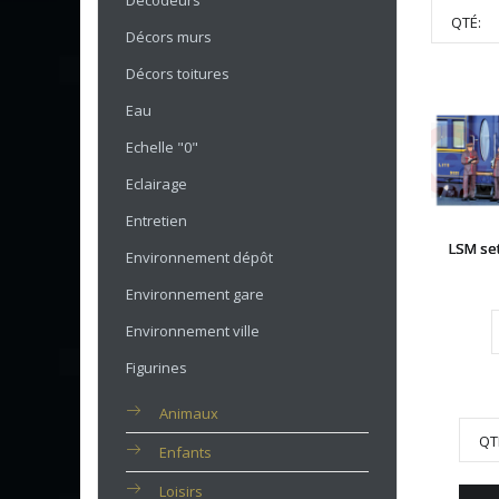
Décodeurs
QTÉ:
Décors murs
Décors toitures
Eau
Echelle "0"
Eclairage
Entretien
LSM se
Environnement dépôt
Environnement gare
Environnement ville
Figurines
Animaux
QT
Enfants
Loisirs