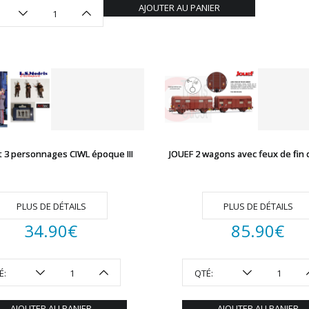
AJOUTER AU PANIER
t 3 personnages CIWL époque III
JOUEF 2 wagons avec feux de fin 
PLUS DE DÉTAILS
PLUS DE DÉTAILS
34.90
€
85.90
€
É:
QTÉ:
AJOUTER AU PANIER
AJOUTER AU PANIER