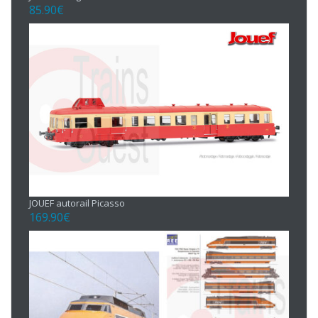
85.90
€
JOUEF autorail Picasso
169.90
€