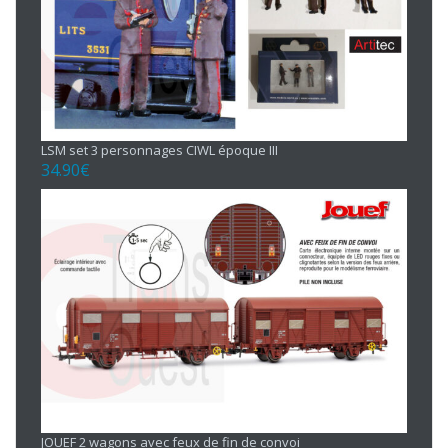
LSM set 3 personnages CIWL époque III
34.90
€
JOUEF 2 wagons avec feux de fin de convoi