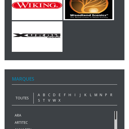
MARQUES
A
B
C
D
E
F
H
I
J
K
L
M
N
P
R
TOUTES
S
T
V
W
X
ARA
ARTITEC