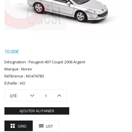
HERKAT
HUMBROL
ITALERI
JOUEF
KOLIBRI
LGB
LS MODELS
10.00
€
MAKETTE
MARLKIN
Désignation : Peugeot 407 Coupé 2006 Argent
MKD
Marque : Norev
NOREV
Référence : NO474783
NOVATEUR MODELES
Échelle : HO
PECO
QTÉ:
PG mini
PIKO
AJOUTER AU PANIER
PN SUD MODELISME
PREISER
GRID
LIST
PRINCE AUGUST