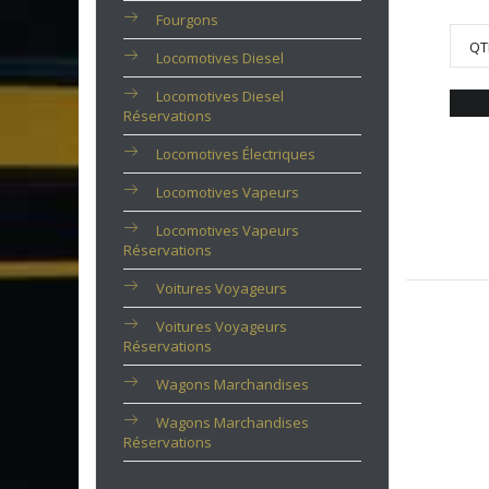
Fourgons
QT
Locomotives Diesel
Locomotives Diesel
Réservations
Locomotives Électriques
Locomotives Vapeurs
Locomotives Vapeurs
Réservations
Voitures Voyageurs
Voitures Voyageurs
Réservations
Wagons Marchandises
Wagons Marchandises
Réservations