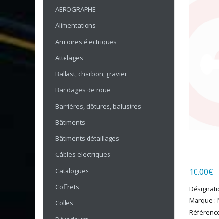
AEROGRAPHE
Alimentations
Armoires électriques
Attelages
Ballast, charbon, gravier
Bandages de roue
Barrières, clôtures, balustres
Bâtiments
Bâtiments détaillages
Câbles electriques
Catalogues
10.00
€
Coffrets
Désignati
Marque : 
Colles
Référence