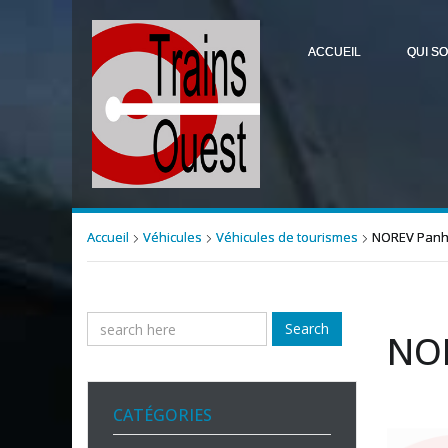
ACCUEIL
QUI S
Accueil
Véhicules
Véhicules de tourismes
NOREV Panh
Search
NOR
CATÉGORIES