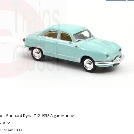
on : Panhard Dyna Z12 1958 Aigue Marine
Norev
 : NO451899