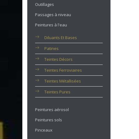
Outillages
Passages à niveau
Peintures à l'eau
Diluants Et Bases
Patines
Teintes Décors
Teintes Ferroviaires
Teintes Métallisées
Teintes Pures
Peintures aérosol
Peintures sols
Pinceaux