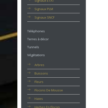
Signaux ETAT
Signaux PLM
Signaux SNCF
Téléphones
Terres à décor
Tunnels
Végétations
Arbres
Buissons
Fleurs
Flocons De Mousse
Haies
Herbes En Flocon