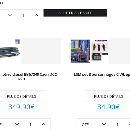
HO
AJOUTER AU PANIER
motive diesel BB67049 Caen DCC-
LSM set 3 personnages CIWL épo
son
PLUS DE DÉTAILS
PLUS DE DÉTAILS
349.90
€
34.90
€
É:
QTÉ: