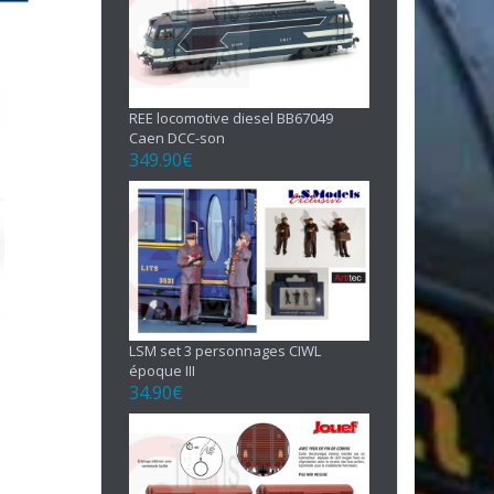
REE locomotive diesel BB67049
Caen DCC-son
349.90
€
LSM set 3 personnages CIWL
époque III
34.90
€