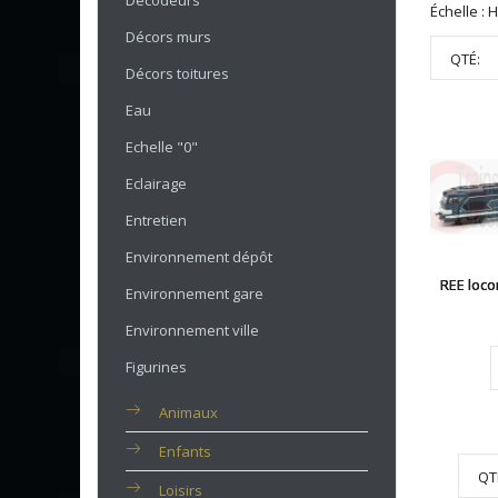
Décodeurs
Échelle : 
Décors murs
QTÉ:
Décors toitures
Eau
Echelle "0"
Eclairage
Entretien
Environnement dépôt
REE loco
Environnement gare
Environnement ville
Figurines
Animaux
Enfants
QT
Loisirs