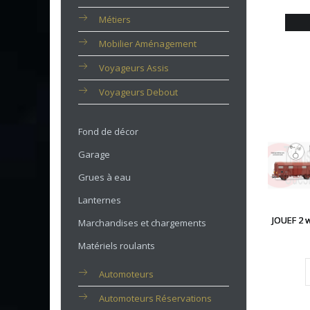
Métiers
Mobilier Aménagement
Voyageurs Assis
Voyageurs Debout
Fond de décor
Garage
Grues à eau
Lanternes
JOUEF 2 
Marchandises et chargements
Matériels roulants
Automoteurs
Automoteurs Réservations