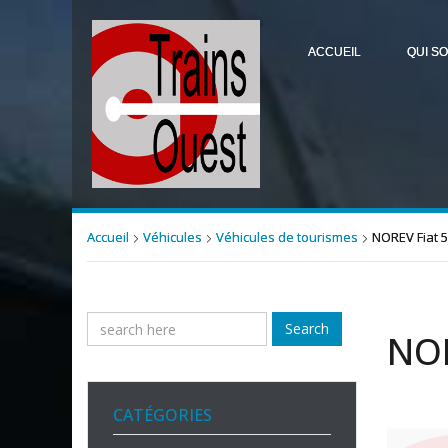
ACCUEIL
QUI S
Accueil
Véhicules
Véhicules de tourismes
NOREV Fiat 5
Search
NOR
CATÉGORIES