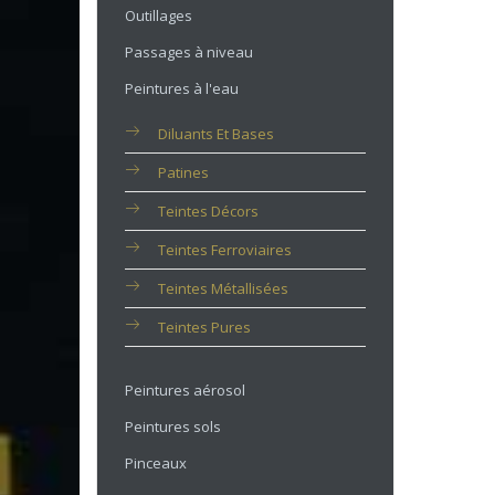
Outillages
Passages à niveau
Peintures à l'eau
Diluants Et Bases
Patines
Teintes Décors
Teintes Ferroviaires
Teintes Métallisées
Teintes Pures
Peintures aérosol
Peintures sols
Pinceaux