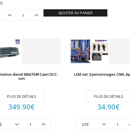
HO
AJOUTER AU PANIER
motive diesel BB67049 Caen DCC-
LSM set 3 personnages CIWL épo
son
PLUS DE DÉTAILS
PLUS DE DÉTAILS
349.90
€
34.90
€
É:
QTÉ: