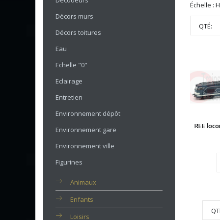
Décodeurs
Échelle : 
Décors murs
QTÉ:
Décors toitures
Eau
Echelle "0"
Eclairage
Entretien
Environnement dépôt
REE loco
Environnement gare
Environnement ville
Figurines
Animaux
Enfants
QT
Loisirs