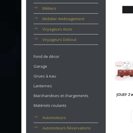
Métiers
Mobilier Aménagement
Voyageurs Assis
Voyageurs Debout
Fond de décor
Garage
Grues à eau
Lanternes
JOUEF 2 
Marchandises et chargements
Matériels roulants
Automoteurs
Automoteurs Réservations