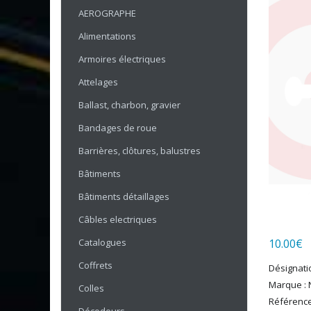
AEROGRAPHE
Alimentations
Armoires électriques
Attelages
Ballast, charbon, gravier
Bandages de roue
Barrières, clôtures, balustres
Bâtiments
Bâtiments détaillages
Câbles electriques
Catalogues
10.00
€
Coffrets
Désignatio
Marque : 
Colles
Référence