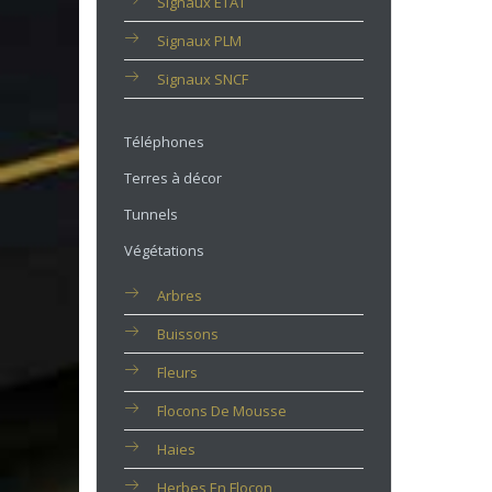
Signaux ETAT
Signaux PLM
Signaux SNCF
Téléphones
Terres à décor
Tunnels
Végétations
Arbres
Buissons
Fleurs
Flocons De Mousse
Haies
Herbes En Flocon