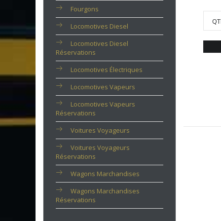
Fourgons
QT
Locomotives Diesel
Locomotives Diesel
Réservations
Locomotives Électriques
Locomotives Vapeurs
Locomotives Vapeurs
Réservations
Voitures Voyageurs
Voitures Voyageurs
Réservations
Wagons Marchandises
Wagons Marchandises
Réservations