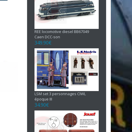
REE locomotive diesel BB67049
Caen DCC-son
349.90
€
LSM set 3 personnages CIWL
époque III
34.90
€