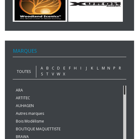
MARQUES
A
B
C
D
E
F
H
I
J
K
L
M
N
P
R
TOUTES
S
T
V
W
X
ARA
ARTITEC
AUHAGEN
Autres marques
Bois Modélisme
BOUTIQUE MAQUETTISTE
BRAWA