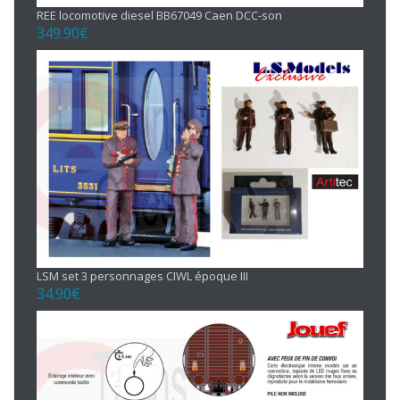
REE locomotive diesel BB67049 Caen DCC-son
349.90
€
LSM set 3 personnages CIWL époque III
34.90
€