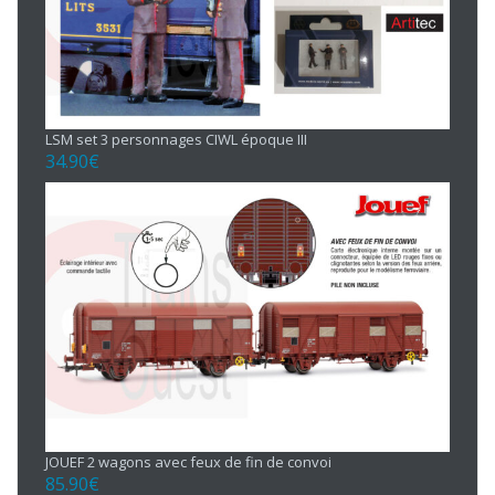
LSM set 3 personnages CIWL époque III
34.90
€
JOUEF 2 wagons avec feux de fin de convoi
85.90
€