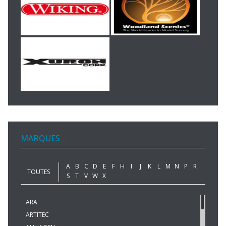
MARQUES
A
B
C
D
E
F
H
I
J
K
L
M
N
P
R
TOUTES
S
T
V
W
X
ARA
ARTITEC