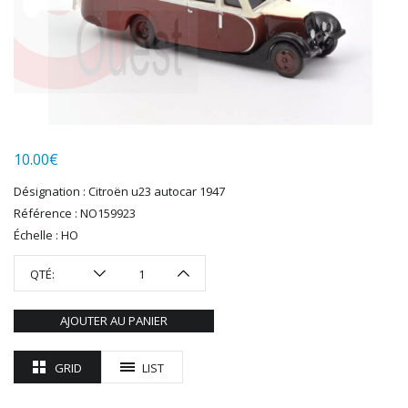
HERKAT
HUMBROL
ITALERI
JOUEF
KOLIBRI
LGB
LS MODELS
10.00
€
MAKETTE
MARLKIN
Désignation : Citroën u23 autocar 1947
MKD
Référence : NO159923
NOREV
Échelle : HO
NOVATEUR MODELES
QTÉ:
PECO
PG mini
AJOUTER AU PANIER
PIKO
PN SUD MODELISME
GRID
LIST
PREISER
PRINCE AUGUST