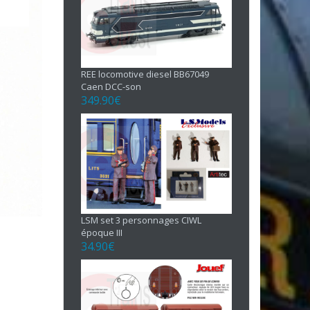
REE locomotive diesel BB67049
Caen DCC-son
349.90
€
LSM set 3 personnages CIWL
époque III
34.90
€