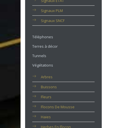
Signaux ETAT
Signaux PLM
Signaux SNCF
Téléphones
Terres à décor
Tunnels
Végétations
Arbres
Buissons
Fleurs
Flocons De Mousse
Haies
Herbes En Flocon