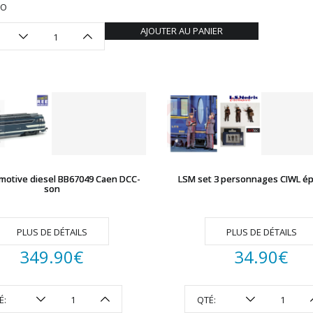
HO
AJOUTER AU PANIER
motive diesel BB67049 Caen DCC-
LSM set 3 personnages CIWL épo
son
PLUS DE DÉTAILS
PLUS DE DÉTAILS
349.90
€
34.90
€
É:
QTÉ: