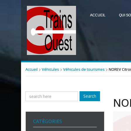
ACCUEIL
QUI S
Accueil
Véhicules
Véhicules de tourismes
NOREV Citro
Search
NOR
CATÉGORIES