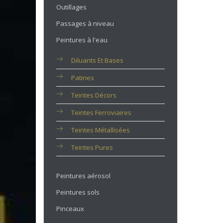
Outillages
Passages à niveau
Peintures à l'eau
Diluants Et Bases
Patines
Teintes Décors
Teintes Ferroviaires
Teintes Métallisées
Teintes Pures
Peintures aérosol
Peintures sols
Pinceaux