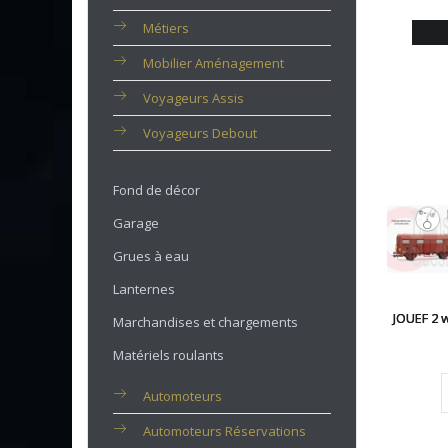
Métiers
Mobilier Aménagement
Voyageurs Assis
Voyageurs Debout
Fond de décor
Garage
Grues à eau
Lanternes
JOUEF 2 
Marchandises et chargements
Matériels roulants
Automoteurs
Automoteurs Réservations