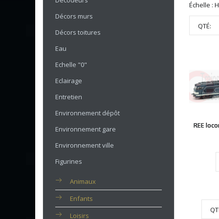
Décodeurs
Échelle : 
Décors murs
QTÉ:
Décors toitures
Eau
Echelle "0"
Eclairage
Entretien
Environnement dépôt
REE loco
Environnement gare
Environnement ville
Figurines
Animaux
Enfants
QT
Loisirs