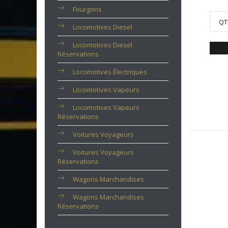
Fourgons
QT
Locomotives Diesel
Locomotives Diesel
Réservations
Locomotives Électriques
Locomotives Vapeurs
Locomotives Vapeurs
Réservations
Voitures Voyageurs
Voitures Voyageurs
Réservations
Wagons Marchandises
Wagons Marchandises
Réservations