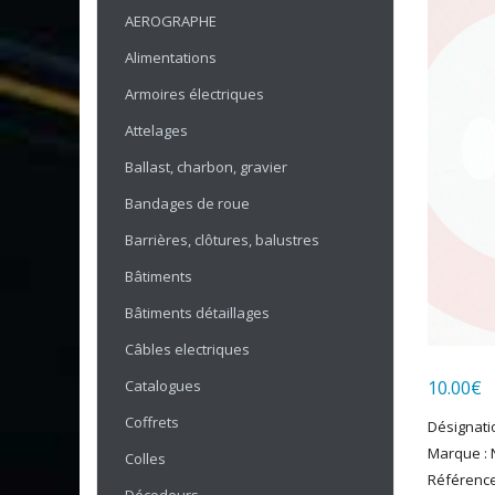
AEROGRAPHE
Alimentations
Armoires électriques
Attelages
Ballast, charbon, gravier
Bandages de roue
Barrières, clôtures, balustres
Bâtiments
Bâtiments détaillages
Câbles electriques
Catalogues
10.00
€
Coffrets
Désignatio
Marque :
Colles
Référence