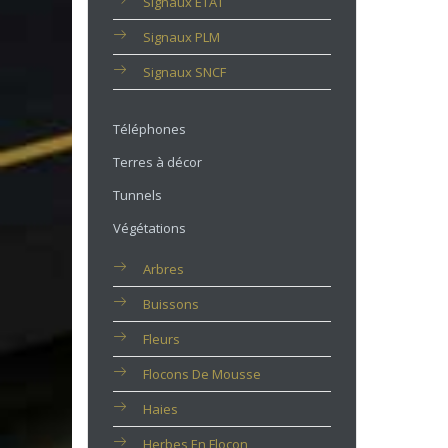
Signaux ETAT
Signaux PLM
Signaux SNCF
Téléphones
Terres à décor
Tunnels
Végétations
Arbres
Buissons
Fleurs
Flocons De Mousse
Haies
Herbes En Flocon