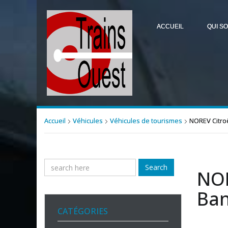
ACCUEIL
QUI S
Accueil
Véhicules
Véhicules de tourismes
NOREV Citroë
Search
NOR
Ban
CATÉGORIES