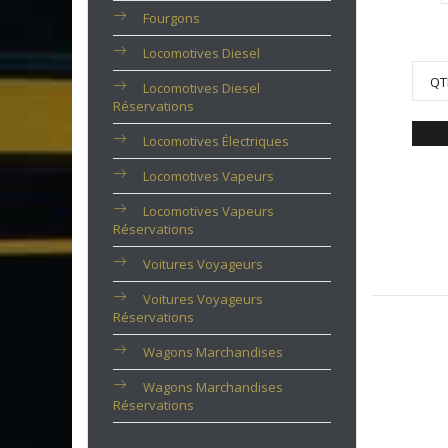
Fourgons
Locomotives Diesel
QT
Locomotives Diesel
Réservations
Locomotives Électriques
Locomotives Vapeurs
Locomotives Vapeurs
Réservations
Voitures Voyageurs
Voitures Voyageurs
Réservations
Wagons Marchandises
Wagons Marchandises
Réservations