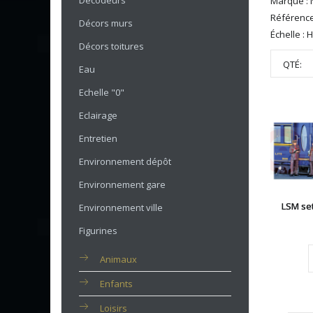
Décodeurs
Marque : 
Référence
Décors murs
Échelle : 
Décors toitures
QTÉ:
Eau
Echelle "0"
Eclairage
Entretien
Environnement dépôt
Environnement gare
LSM se
Environnement ville
Figurines
Animaux
Enfants
Loisirs