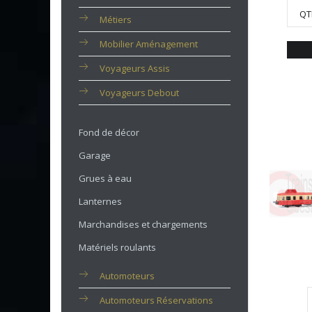
QT
Métiers
Mobilier Aménagement
Voyageurs Assis
Voyageurs Debout
Fond de décor
Garage
Grues à eau
Lanternes
Marchandises et chargements
Matériels roulants
Automoteurs
Automoteurs Réservations