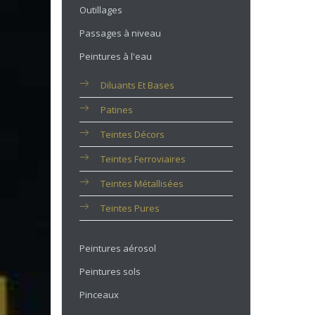
Outillages
Passages à niveau
Peintures à l'eau
Diluants Et Bases
Patines
Teintes Décors
Teintes Ferroviaires
Teintes Métallisées
Teintes Pures
Peintures aérosol
Peintures sols
Pinceaux