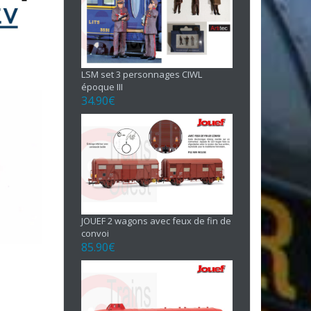
LSM set 3 personnages CIWL
époque III
34.90
€
JOUEF 2 wagons avec feux de fin de
convoi
85.90
€