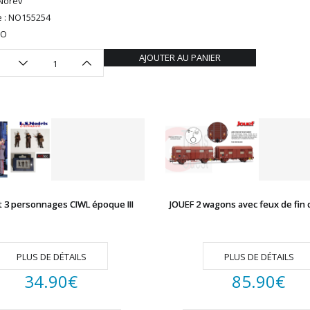
Norev
 : NO155254
HO
AJOUTER AU PANIER
t 3 personnages CIWL époque III
JOUEF 2 wagons avec feux de fin 
PLUS DE DÉTAILS
PLUS DE DÉTAILS
34.90
€
85.90
€