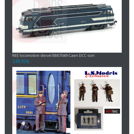
REE locomotive diesel BB67049 Caen DCC-son
349.90
€