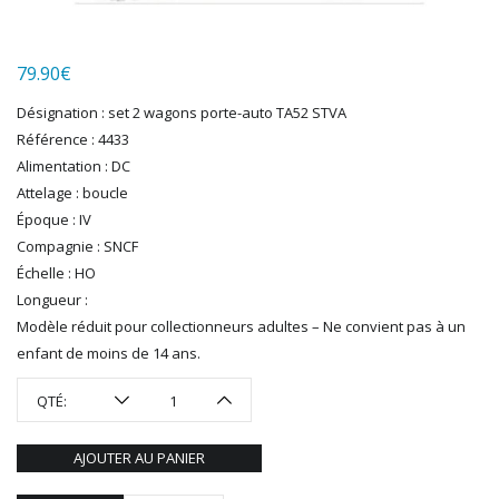
LGB
LS MODELS
79.90
€
MAKETTE
MARLKIN
Désignation : set 2 wagons porte-auto TA52 STVA
MKD
Référence : 4433
NOREV
Alimentation : DC
NOVATEUR MODELES
Attelage : boucle
PECO
Époque : IV
PG mini
Compagnie : SNCF
Échelle : HO
PIKO
Longueur :
PN SUD MODELISME
Modèle réduit pour collectionneurs adultes – Ne convient pas à un
PREISER
enfant de moins de 14 ans.
PRINCE AUGUST
R37
QTÉ:
REDUTEX
REE
AJOUTER AU PANIER
RÉGIONS ET COMPAGNIES
ROCO