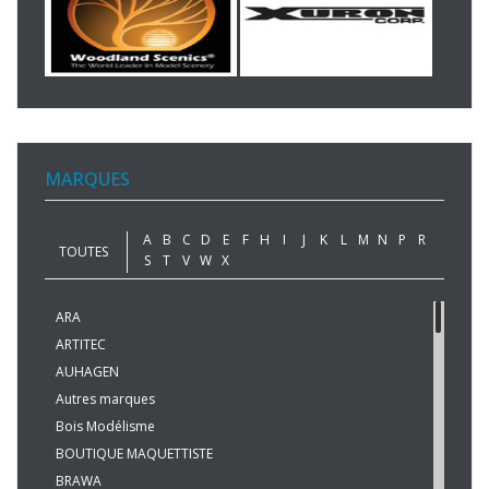
MARQUES
A
B
C
D
E
F
H
I
J
K
L
M
N
P
R
TOUTES
S
T
V
W
X
ARA
ARTITEC
AUHAGEN
Autres marques
Bois Modélisme
BOUTIQUE MAQUETTISTE
BRAWA