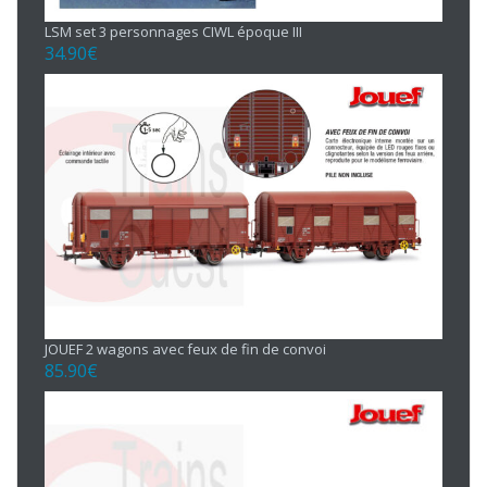
LSM set 3 personnages CIWL époque III
34.90
€
JOUEF 2 wagons avec feux de fin de convoi
85.90
€