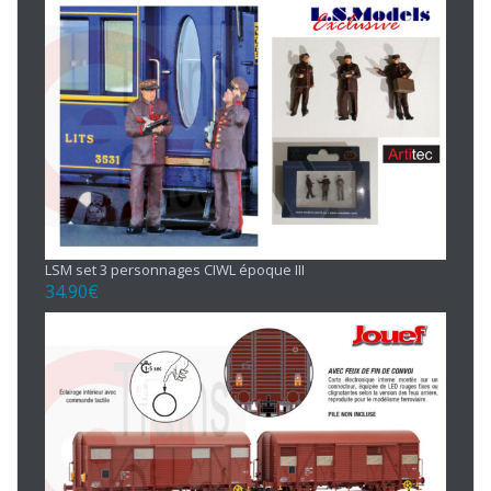
LSM set 3 personnages CIWL époque III
34.90
€