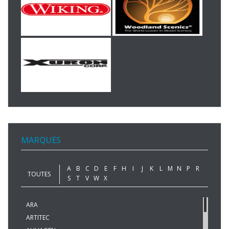
MARQUES
A
B
C
D
E
F
H
I
J
K
L
M
N
P
R
TOUTES
S
T
V
W
X
ARA
ARTITEC