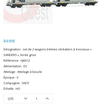
HERKAT
HUMBROL
ITALERI
JOUEF
KOLIBRI
LGB
LS MODELS
84.90
€
MAKETTE
MARLKIN
Désignation : set de 2 wagons trémies céréaliers à 4 essieux «
MKD
SANDERS », livrée grise
NOREV
Référence : HJ6312
NOVATEUR MODELES
Alimentation : DC
PECO
Attelage : Attelage à boucle
PG mini
Époque : V
Compagnie : SNCF
PIKO
Échelle : HO
PN SUD MODELISME
PREISER
QTÉ:
PRINCE AUGUST