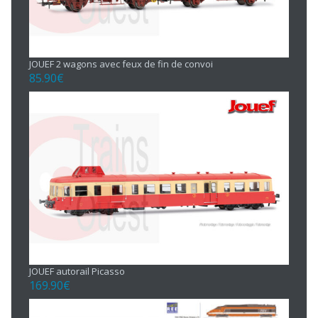
JOUEF 2 wagons avec feux de fin de convoi
85.90
€
JOUEF autorail Picasso
169.90
€