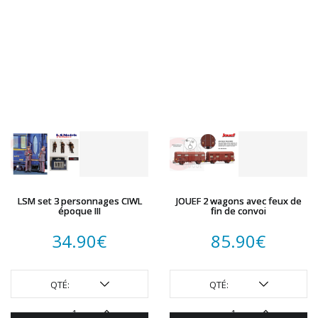
LSM set 3 personnages CIWL
JOUEF 2 wagons avec feux de
époque III
fin de convoi
34.90
€
85.90
€
QTÉ:
QTÉ: