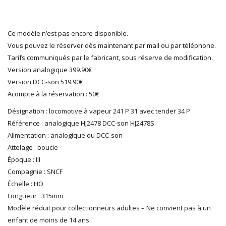
LGB
LS MODELS
Ce modèle n’est pas encore disponible.
MAKETTE
Vous pouvez le réserver dès maintenant par mail ou par téléphone.
MARLKIN
Tarifs communiqués par le fabricant, sous réserve de modification.
MKD
Version analogique 399.90€
NOREV
Version DCC-son 519.90€
NOVATEUR MODELES
Acompte à la réservation : 50€
PECO
Désignation : locomotive à vapeur 241 P 31 avec tender 34 P
PG mini
Référence : analogique HJ2478 DCC-son HJ2478S
PIKO
Alimentation : analogique ou DCC-son
PN SUD MODELISME
Attelage : boucle
PREISER
Époque : III
PRINCE AUGUST
Compagnie : SNCF
R37
Échelle : HO
REDUTEX
Longueur : 315mm
REE
Modèle réduit pour collectionneurs adultes – Ne convient pas à un
RÉGIONS ET COMPAGNIES
enfant de moins de 14 ans.
ROCO