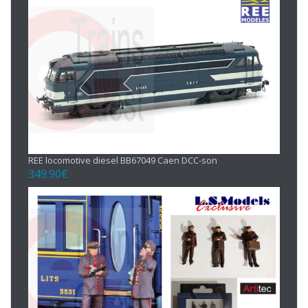
REE locomotive diesel BB67049 Caen DCC-son
349.90
€