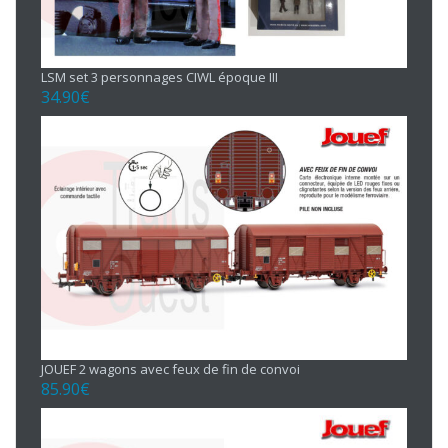
LSM set 3 personnages CIWL époque III
34.90
€
JOUEF 2 wagons avec feux de fin de convoi
85.90
€