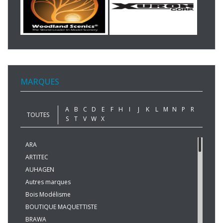
MARQUES
A
B
C
D
E
F
H
I
J
K
L
M
N
P
R
TOUTES
S
T
V
W
X
ARA
ARTITEC
AUHAGEN
Autres marques
Bois Modélisme
BOUTIQUE MAQUETTISTE
BRAWA