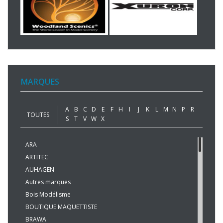
MARQUES
A
B
C
D
E
F
H
I
J
K
L
M
N
P
R
TOUTES
S
T
V
W
X
ARA
ARTITEC
AUHAGEN
Autres marques
Bois Modélisme
BOUTIQUE MAQUETTISTE
BRAWA