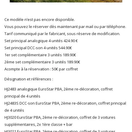
LGB
LS MODELS
Ce modèle n’est pas encore disponible.
MAKETTE
Vous pouvez le réserver dès maintenant par mail ou par téléphone.
MARLKIN
Tarif communiqué par le fabricant, sous réserve de modification.
MKD
Set principal analogique 4 unités 424.90 €
NOREV
Set principal DCC-son 4 unités 544.90€
NOVATEUR MODELES
1er set complémentaire 3 unités 189.90€
PECO
2ème set complémentaire 3 unités 189.90€
PG mini
Acompte à la réservation : 50€ par coffret
PIKO
Désignation et références :
PN SUD MODELISME
PREISER
HJ2483 analogique EuroStar PBA, 2ème re-décoration, coffret
PRINCE AUGUST
principal de 4 unités
R37
HJ2483S DCC-son EuroStar PBA, 2ème re-décoration, coffret principal
REDUTEX
de 4 unités
REE
HJ3020 EuroStar PBA, 2ème re-décoration, coffret de 3 voitures
RÉGIONS ET COMPAGNIES
supplémentaires, 2x 1ère classe + bar
ROCO
HJ3021 EuroStar PBA, 2ème re-décoration, coffret de 3 voitures