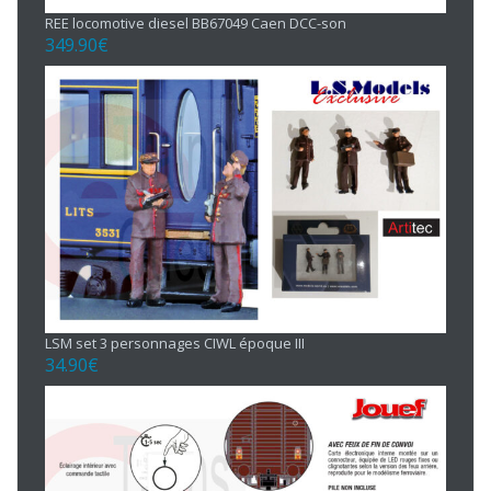
REE locomotive diesel BB67049 Caen DCC-son
349.90
€
LSM set 3 personnages CIWL époque III
34.90
€