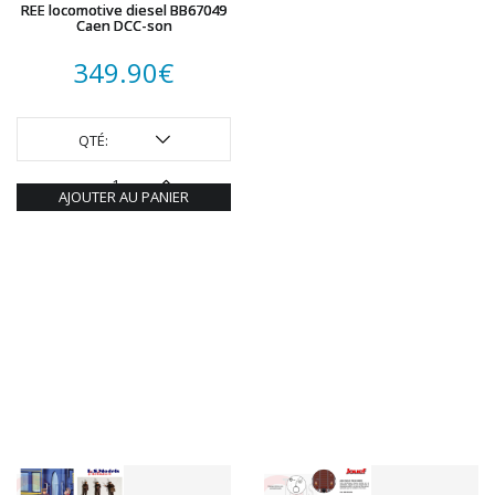
REE locomotive diesel BB67049
Caen DCC-son
349.90
€
QTÉ:
AJOUTER AU PANIER