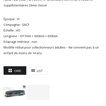
supplémentaires 2ème classe
ROTOMAGUS
ROUTE 87
SAI
Époque : VI
TAMIYA
Compagnie : SNCF
TORTOISE
Échelle : HO
TRAINS OUEST
Longueur : 1017mm + 630mm + 630mm
Trains-O-Matic
Eclairage intérieur : non
TRIX
Modèle réduit pour collectionneurs adultes – Ne convient pas à un
VIESSMANN
enfant de moins de 14 ans.
WIKING
WOODLAND SCENICS
XURON
GRID
LIST