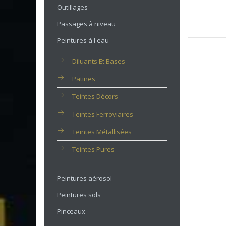
Outillages
Passages à niveau
Peintures à l'eau
Diluants Et Bases
Patines
Teintes Décors
Teintes Ferroviaires
Teintes Métallisées
Teintes Pures
Peintures aérosol
Peintures sols
Pinceaux