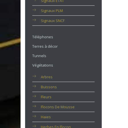
Signaux ETAT
Signaux PLM
Signaux SNCF
Téléphones
Terres à décor
Tunnels
Végétations
Arbres
Buissons
Fleurs
Flocons De Mousse
Haies
Herbes En Flocon