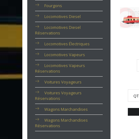
Fourgons
Locomotives Diesel
Locomotives Diesel
Réservations
Locomotives Électriques
Locomotives Vapeurs
Locomotives Vapeurs
Réservations
Voitures Voyageurs
Voitures Voyageurs
QT
Réservations
Wagons Marchandises
Wagons Marchandises
Réservations