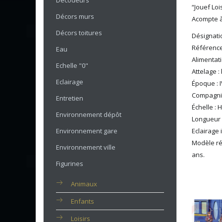
Décodeurs
“Jouef Lo
Décors murs
Acompte à 
Décors toitures
Désignatio
Référence
Eau
Alimentat
Echelle "0"
Attelage :
Eclairage
Époque : I
Compagni
Entretien
Échelle : 
Environnement dépôt
Longueur
Environnement gare
Eclairage 
Modèle ré
Environnement ville
ans.
Figurines
Animaux
Enfants
Loisirs