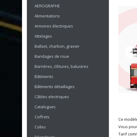
AEROGRAPHE
Alimentations
Armoires électriques
Attelages
Ballast, charbon, gravier
Bandages de roue
Barrières, clôtures, balustres
Bâtiments
Bâtiments détaillages
Câbles electriques
Catalogues
Coffrets
Ce modèle
Vous pouv
Colles
Tarif com