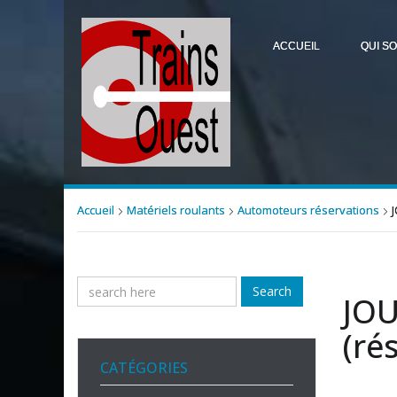
ACCUEIL
QUI S
Accueil
Matériels roulants
Automoteurs réservations
Search
JOU
(ré
CATÉGORIES