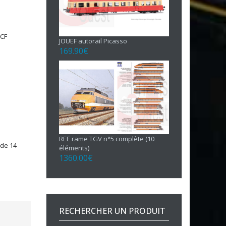
NCF
JOUEF autorail Picasso
169.90
€
REE rame TGV n°5 complète (10
 de 14
éléments)
1360.00
€
RECHERCHER UN PRODUIT