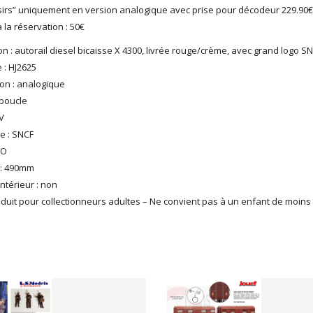
isirs” uniquement en version analogique avec prise pour décodeur 229.90€
la réservation : 50€
n : autorail diesel bicaisse X 4300, livrée rouge/crème, avec grand logo S
 : HJ2625
ion : analogique
 boucle
V
e : SNCF
HO
 : 490mm
intérieur : non
duit pour collectionneurs adultes – Ne convient pas à un enfant de moins