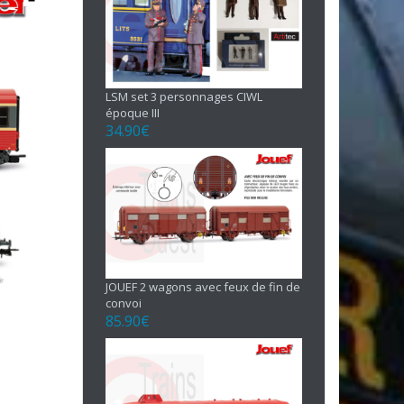
LSM set 3 personnages CIWL
époque III
34.90
€
JOUEF 2 wagons avec feux de fin de
convoi
85.90
€