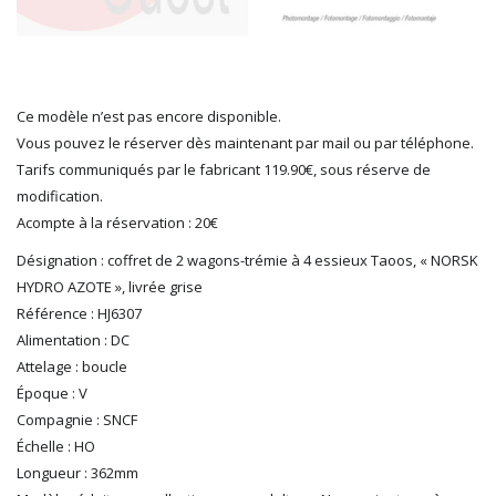
LGB
LS MODELS
MAKETTE
MARLKIN
Ce modèle n’est pas encore disponible.
MKD
Vous pouvez le réserver dès maintenant par mail ou par téléphone.
NOREV
Tarifs communiqués par le fabricant 119.90€, sous réserve de
NOVATEUR MODELES
modification.
PECO
Acompte à la réservation : 20€
PG mini
Désignation : coffret de 2 wagons-trémie à 4 essieux Taoos, « NORSK
PIKO
HYDRO AZOTE », livrée grise
PN SUD MODELISME
Référence : HJ6307
PREISER
Alimentation : DC
PRINCE AUGUST
Attelage : boucle
R37
Époque : V
REDUTEX
Compagnie : SNCF
REE
Échelle : HO
RÉGIONS ET COMPAGNIES
Longueur : 362mm
ROCO