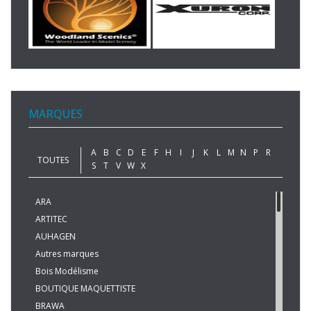
MARQUES
A
B
C
D
E
F
H
I
J
K
L
M
N
P
R
TOUTES
S
T
V
W
X
ARA
ARTITEC
AUHAGEN
Autres marques
Bois Modélisme
BOUTIQUE MAQUETTISTE
BRAWA