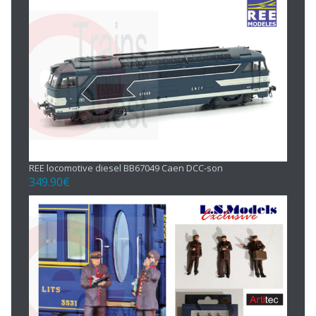
REE locomotive diesel BB67049 Caen DCC-son
349.90
€