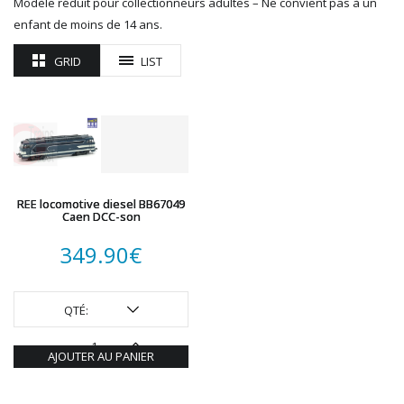
Modèle réduit pour collectionneurs adultes – Ne convient pas à un
ROTOMAGUS
enfant de moins de 14 ans.
ROUTE 87
GRID
LIST
SAI
TAMIYA
TORTOISE
TRAINS OUEST
Trains-O-Matic
TRIX
VIESSMANN
REE locomotive diesel BB67049
Caen DCC-son
WIKING
WOODLAND SCENICS
349.90
€
XURON
QTÉ:
AJOUTER AU PANIER