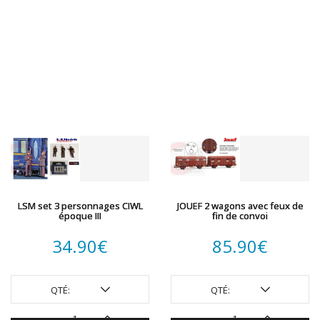
LSM set 3 personnages CIWL
JOUEF 2 wagons avec feux de
époque III
fin de convoi
34.90
€
85.90
€
QTÉ:
QTÉ: