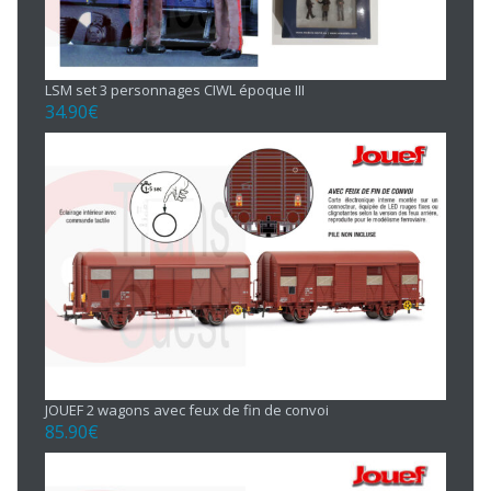
LSM set 3 personnages CIWL époque III
34.90
€
JOUEF 2 wagons avec feux de fin de convoi
85.90
€