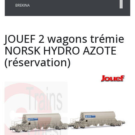
BREKINA
BUSCH
CHREZO
CLEOPATRE
JOUEF 2 wagons trémie
DECAPOD
DISQUE ROUGE
NORSK HYDRO AZOTE
EPM
(réservation)
ESU
EVERGREEN
FALLER
FLEISCHMANN
HAXO-3D
HEKI
HERKAT
HUMBROL
ITALERI
JOUEF
KOLIBRI