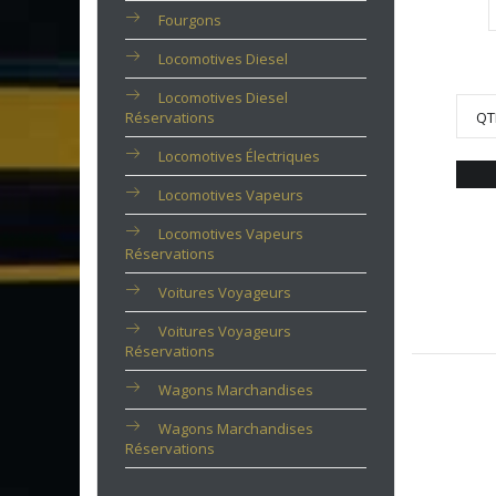
Fourgons
Locomotives Diesel
Locomotives Diesel
Réservations
QT
Locomotives Électriques
Locomotives Vapeurs
Locomotives Vapeurs
Réservations
Voitures Voyageurs
Voitures Voyageurs
Réservations
Wagons Marchandises
Wagons Marchandises
Réservations