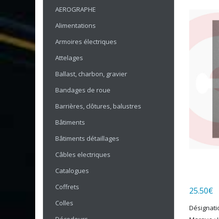
AEROGRAPHE
Alimentations
Armoires électriques
Attelages
Ballast, charbon, gravier
Bandages de roue
Barrières, clôtures, balustres
Bâtiments
Bâtiments détaillages
Câbles electriques
Catalogues
Coffrets
25.50
€
Colles
Désignati