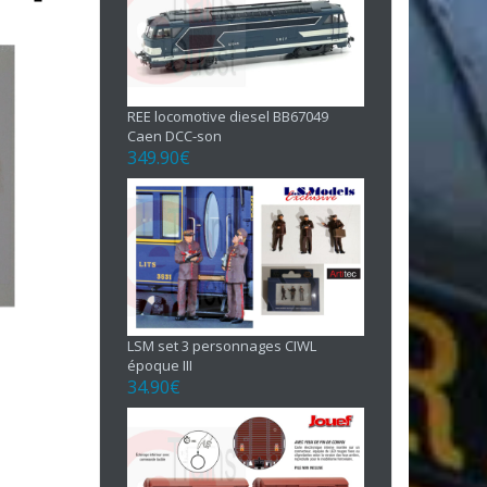
REE locomotive diesel BB67049
Caen DCC-son
349.90
€
LSM set 3 personnages CIWL
époque III
34.90
€