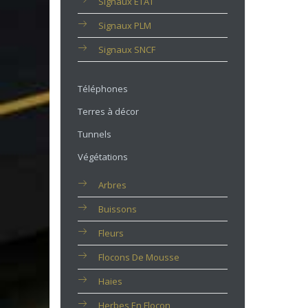
Signaux ETAT
Signaux PLM
Signaux SNCF
Téléphones
Terres à décor
Tunnels
Végétations
Arbres
Buissons
Fleurs
Flocons De Mousse
Haies
Herbes En Flocon