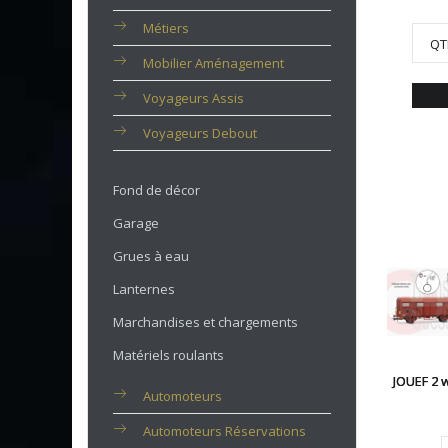
Métiers
QT
Mobilier Aménagement
Voyageurs Assis
Voyageurs Debout
Fond de décor
Garage
Grues à eau
Lanternes
Marchandises et chargements
Matériels roulants
JOUEF 2 
Automoteurs
Automoteurs Réservations