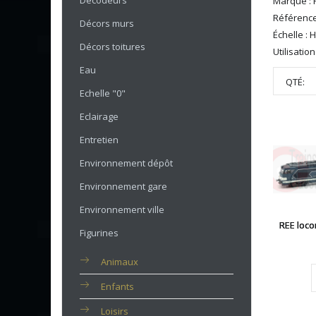
Décodeurs
Marque :
Référence
Décors murs
Échelle : 
Décors toitures
Utilisatio
Eau
QTÉ:
Echelle "0"
Eclairage
Entretien
Environnement dépôt
Environnement gare
Environnement ville
REE loco
Figurines
Animaux
Enfants
Loisirs