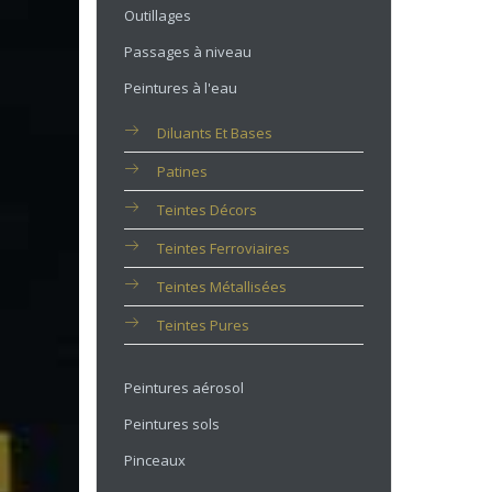
Outillages
Passages à niveau
Peintures à l'eau
Diluants Et Bases
Patines
Teintes Décors
Teintes Ferroviaires
Teintes Métallisées
Teintes Pures
Peintures aérosol
Peintures sols
Pinceaux