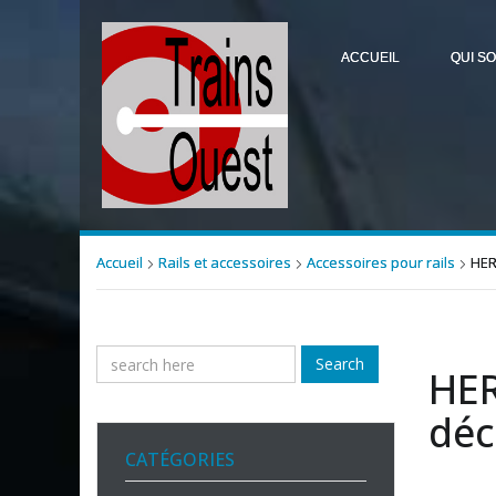
ACCUEIL
QUI S
Accueil
Rails et accessoires
Accessoires pour rails
HER
Search
HER
déc
CATÉGORIES