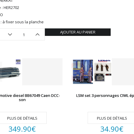
 HERKAT
 : HER2702
HO
n : à fixer sous la planche
AJOUTER AU PANIER
motive diesel BB67049 Caen DCC-
LSM set 3 personnages CIWL épo
son
PLUS DE DÉTAILS
PLUS DE DÉTAILS
349.90
€
34.90
€