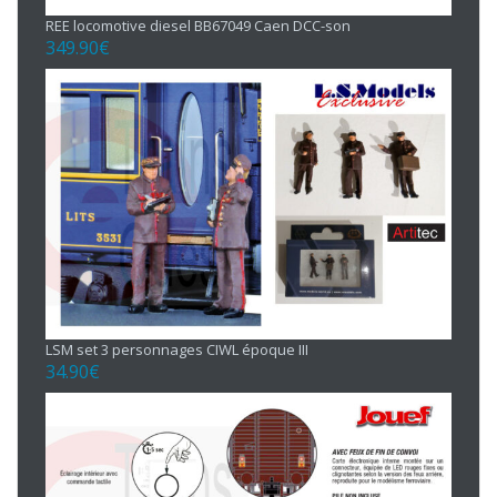
REE locomotive diesel BB67049 Caen DCC-son
349.90
€
LSM set 3 personnages CIWL époque III
34.90
€