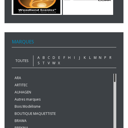
MARQUES
A
B
C
D
E
F
H
I
J
K
L
M
N
P
R
TOUTES
S
T
V
W
X
ARA
ARTITEC
AUHAGEN
Autres marques
Bois Modélisme
BOUTIQUE MAQUETTISTE
BRAWA
BREKINA