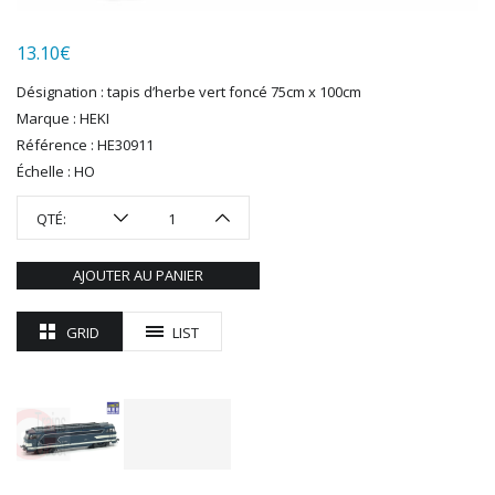
LGB
LS MODELS
13.10
€
MAKETTE
MARLKIN
Désignation : tapis d’herbe vert foncé 75cm x 100cm
MKD
Marque : HEKI
NOREV
Référence : HE30911
NOVATEUR MODELES
Échelle : HO
PECO
QTÉ:
PG mini
PIKO
AJOUTER AU PANIER
PN SUD MODELISME
PREISER
GRID
LIST
PRINCE AUGUST
R37
REDUTEX
REE
RÉGIONS ET COMPAGNIES
ROCO