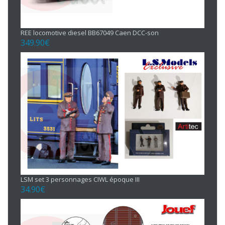
REE locomotive diesel BB67049 Caen DCC-son
349.90
€
LSM set 3 personnages CIWL époque III
34.90
€