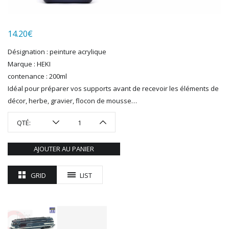
LGB
LS MODELS
14.20
€
MAKETTE
MARLKIN
Désignation : peinture acrylique
MKD
Marque : HEKI
NOREV
contenance : 200ml
NOVATEUR MODELES
Idéal pour préparer vos supports avant de recevoir les éléments de
PECO
décor, herbe, gravier, flocon de mousse…
PG mini
QTÉ:
PIKO
PN SUD MODELISME
AJOUTER AU PANIER
PREISER
PRINCE AUGUST
GRID
LIST
R37
REDUTEX
REE
RÉGIONS ET COMPAGNIES
ROCO