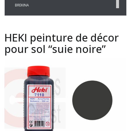
BREKINA
BUSCH
CHREZO
CLEOPATRE
HEKI peinture de décor
DECAPOD
DISQUE ROUGE
pour sol “suie noire”
EPM
ESU
EVERGREEN
FALLER
FLEISCHMANN
HAXO-3D
HEKI
HERKAT
HUMBROL
ITALERI
JOUEF
KOLIBRI