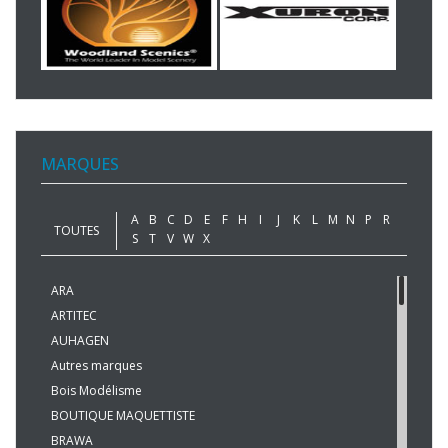
MARQUES
A
B
C
D
E
F
H
I
J
K
L
M
N
P
R
TOUTES
S
T
V
W
X
ARA
ARTITEC
AUHAGEN
Autres marques
Bois Modélisme
BOUTIQUE MAQUETTISTE
BRAWA