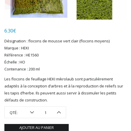
LGB
LS MODELS
MAKETTE
MARLKIN
6.30
€
MKD
Désignation : flocons de mousse vert clair (flocons moyens)
NOREV
Marque : HEKI
NOVATEUR MODELES
Référence : HE1560
PECO
Échelle : HO
PG mini
Contenance : 200 ml
PIKO
Les flocons de feuillage HEKI mikrolaub sont particulièrement
PN SUD MODELISME
adaptés à la conception d’arbres et à la reproduction de reliefs sur
PREISER
les tapis d’herbe. Ils peuvent aussi servir à dissimuler les petits
PRINCE AUGUST
défauts de construction.
R37
REDUTEX
QTÉ:
REE
RÉGIONS ET COMPAGNIES
AJOUTER AU PANIER
ROCO