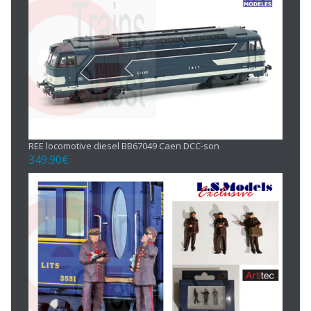
REE locomotive diesel BB67049 Caen DCC-son
349.90
€