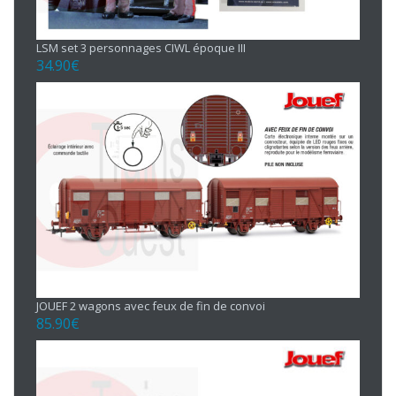
LSM set 3 personnages CIWL époque III
34.90
€
JOUEF 2 wagons avec feux de fin de convoi
85.90
€