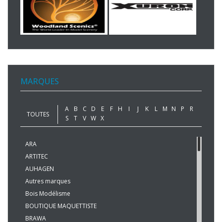
MARQUES
A
B
C
D
E
F
H
I
J
K
L
M
N
P
R
TOUTES
S
T
V
W
X
ARA
ARTITEC
AUHAGEN
Autres marques
Bois Modélisme
BOUTIQUE MAQUETTISTE
BRAWA