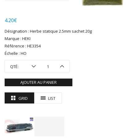
LGB
LS MODELS
4.20
€
MAKETTE
MARLKIN
Désignation : Herbe statique 2.5mm sachet 20g
MKD
Marque : HEKI
NOREV
Référence : HE3354
NOVATEUR MODELES
Échelle : HO
PECO
QTÉ:
PG mini
PIKO
AJOUTER AU PANIER
PN SUD MODELISME
PREISER
GRID
LIST
PRINCE AUGUST
R37
REDUTEX
REE
RÉGIONS ET COMPAGNIES
ROCO