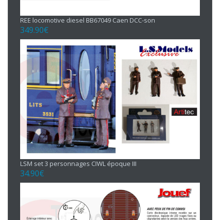
REE locomotive diesel BB67049 Caen DCC-son
349.90
€
LSM set 3 personnages CIWL époque III
34.90
€