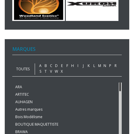
MARQUES
A
B
C
D
E
F
H
I
J
K
L
M
N
P
R
TOUTES
S
T
V
W
X
ARA
ARTITEC
AUHAGEN
Autres marques
Bois Modélisme
BOUTIQUE MAQUETTISTE
BRAWA