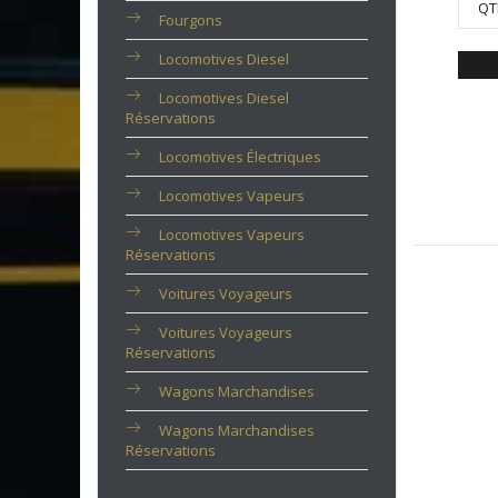
QT
Fourgons
Locomotives Diesel
Locomotives Diesel
Réservations
Locomotives Électriques
Locomotives Vapeurs
Locomotives Vapeurs
Réservations
Voitures Voyageurs
Voitures Voyageurs
Réservations
Wagons Marchandises
Wagons Marchandises
Réservations