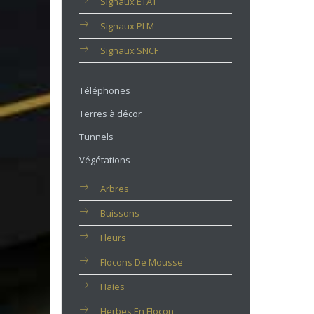
Signaux ETAT
Signaux PLM
Signaux SNCF
Téléphones
Terres à décor
Tunnels
Végétations
Arbres
Buissons
Fleurs
Flocons De Mousse
Haies
Herbes En Flocon