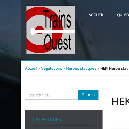
ACCUEIL
QUI S
Accueil
Végétations
Herbes statiques
HEKI Herbe stat
Search
HEK
CATÉGORIES