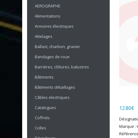
AEROGRAPHE
Alimentations
Armoires électriques
Attelages
Ballast, charbon, gravier
Bandages de roue
Barrières, clôtures, balustres
Bâtiments
Bâtiments détaillages
Câbles electriques
Catalogues
12.80
€
Coffrets
Désignati
Marque : 
Colles
Référence