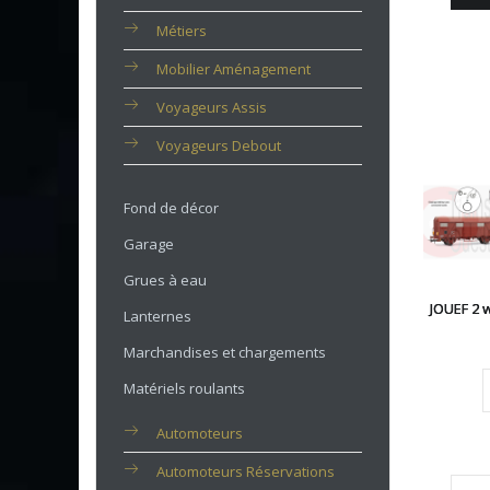
Métiers
Mobilier Aménagement
Voyageurs Assis
Voyageurs Debout
Fond de décor
Garage
Grues à eau
JOUEF 2 
Lanternes
Marchandises et chargements
Matériels roulants
Automoteurs
Automoteurs Réservations