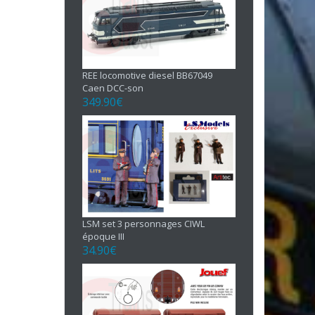
REE locomotive diesel BB67049
Caen DCC-son
349.90
€
LSM set 3 personnages CIWL
époque III
34.90
€