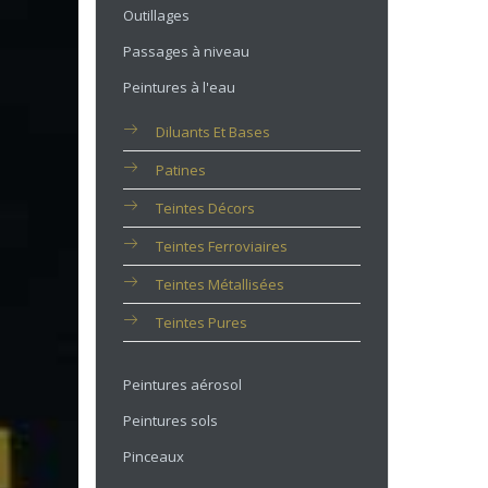
Outillages
Passages à niveau
Peintures à l'eau
Diluants Et Bases
Patines
Teintes Décors
Teintes Ferroviaires
Teintes Métallisées
Teintes Pures
Peintures aérosol
Peintures sols
Pinceaux