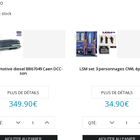
HO
 stock
motive diesel BB67049 Caen DCC-
LSM set 3 personnages CIWL épo
son
PLUS DE DÉTAILS
PLUS DE DÉTAILS
349.90
€
34.90
€
É:
QTÉ:
AJOUTER AU PANIER
AJOUTER AU PANIER