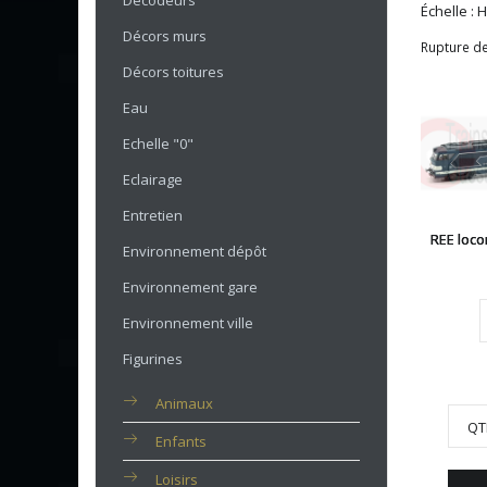
Décodeurs
Échelle : 
Décors murs
Rupture de
Décors toitures
Eau
Echelle "0"
Eclairage
Entretien
REE loco
Environnement dépôt
Environnement gare
Environnement ville
Figurines
Animaux
QT
Enfants
Loisirs