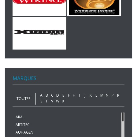
MARQUES
A
B
C
D
E
F
H
I
J
K
L
M
N
P
R
TOUTES
S
T
V
W
X
ARA
ARTITEC
AUHAGEN