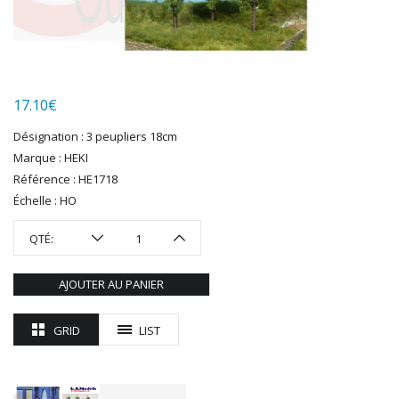
HUMBROL
ITALERI
JOUEF
KOLIBRI
LGB
17.10
€
LS MODELS
Désignation : 3 peupliers 18cm
MAKETTE
Marque : HEKI
MARLKIN
Référence : HE1718
MKD
Échelle : HO
NOREV
NOVATEUR MODELES
QTÉ:
PECO
PG mini
AJOUTER AU PANIER
PIKO
PN SUD MODELISME
GRID
LIST
PREISER
PRINCE AUGUST
R37