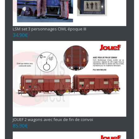
LSM set 3 personnages CIWL époque III
34.90
€
JOUEF 2 wagons avec feux de fin de convoi
85.90
€