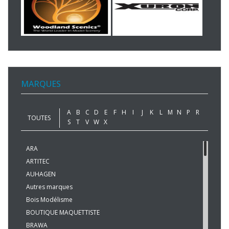
MARQUES
A
B
C
D
E
F
H
I
J
K
L
M
N
P
R
TOUTES
S
T
V
W
X
ARA
ARTITEC
AUHAGEN
Autres marques
Bois Modélisme
BOUTIQUE MAQUETTISTE
BRAWA