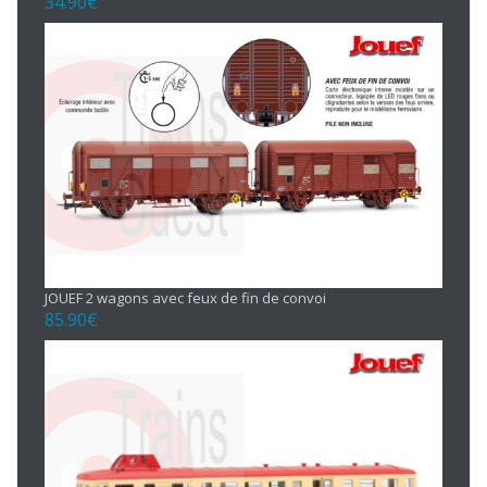
34.90
€
JOUEF 2 wagons avec feux de fin de convoi
85.90
€