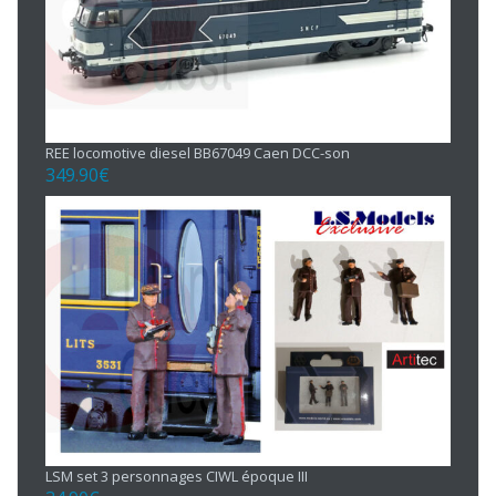
REE locomotive diesel BB67049 Caen DCC-son
349.90
€
LSM set 3 personnages CIWL époque III