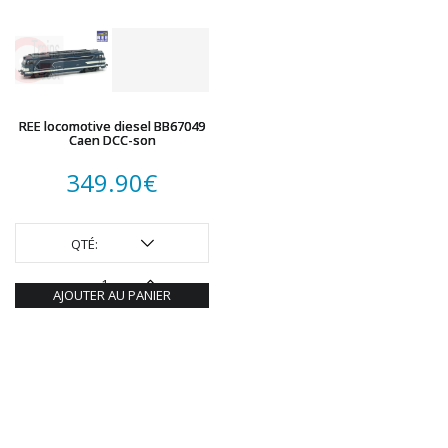
ROTOMAGUS
ROUTE 87
SAI
TAMIYA
TORTOISE
REE locomotive diesel BB67049
Caen DCC-son
TRAINS OUEST
Trains-O-Matic
349.90
€
TRIX
VIESSMANN
QTÉ:
WIKING
WOODLAND SCENICS
AJOUTER AU PANIER
XURON