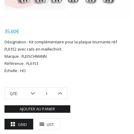
LGB
LS MODELS
MAKETTE
MARLKIN
35.60
€
MKD
Désignation : Kit complémentaire pour la plaque tournante réf.
NOREV
FL6152 avec rails en maillechort.
NOVATEUR MODELES
Marque : FLEISCHMANN
PECO
Référence : FL6153
PG mini
Échelle : HO
PIKO
PN SUD MODELISME
PREISER
QTÉ:
PRINCE AUGUST
R37
AJOUTER AU PANIER
REDUTEX
REE
GRID
LIST
RÉGIONS ET COMPAGNIES
ROCO