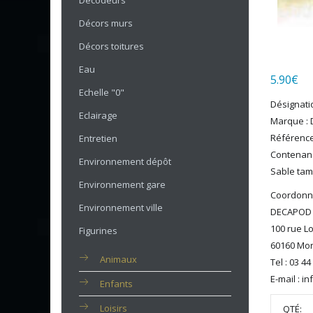
Décodeurs
Décors murs
Décors toitures
Eau
5.90
€
Echelle "0"
Désignatio
Eclairage
Marque :
Référence
Entretien
Contenanc
Environnement dépôt
Sable tami
Environnement gare
Coordonné
Environnement ville
DECAPOD
100 rue L
Figurines
60160 Mon
Animaux
Tel : 03 44
E-mail : 
Enfants
Loisirs
QTÉ: