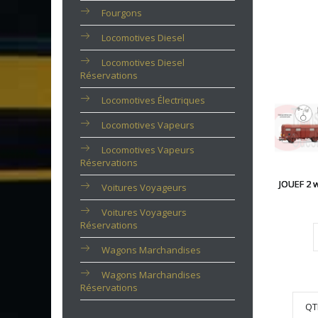
Fourgons
Locomotives Diesel
Locomotives Diesel
Réservations
Locomotives Électriques
Locomotives Vapeurs
Locomotives Vapeurs
Réservations
JOUEF 2 
Voitures Voyageurs
Voitures Voyageurs
Réservations
Wagons Marchandises
Wagons Marchandises
Réservations
QT