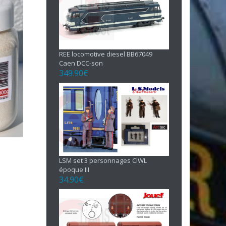
REE locomotive diesel BB67049
Caen DCC-son
349.90
€
LSM set 3 personnages CIWL
époque III
34.90
€