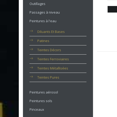
Outillages
Passages à niveau
Peintures à l'eau
Diluants Et Bases
Patines
Teintes Décors
Teintes Ferroviaires
Teintes Métallisées
Teintes Pures
Peintures aérosol
Peintures sols
Pinceaux