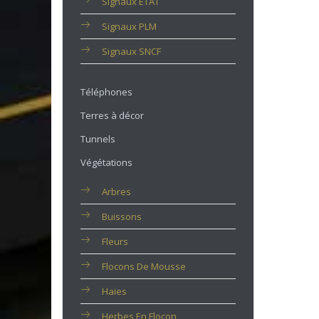
Signaux ETAT
Signaux PLM
Signaux SNCF
Téléphones
Terres à décor
Tunnels
Végétations
Arbres
Buissons
Fleurs
Flocons De Mousse
Haies
Herbes En Flocon