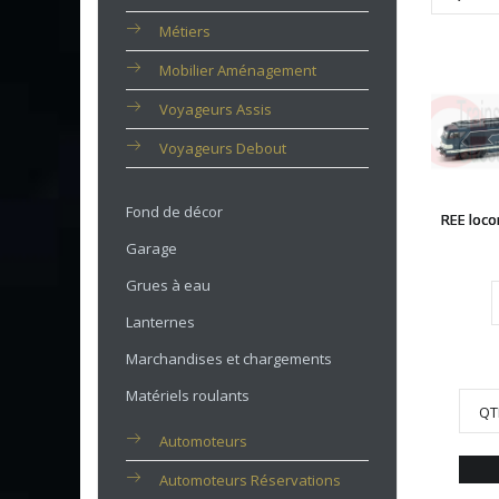
Métiers
Mobilier Aménagement
Voyageurs Assis
Voyageurs Debout
Fond de décor
REE loco
Garage
Grues à eau
Lanternes
Marchandises et chargements
Matériels roulants
QT
Automoteurs
Automoteurs Réservations