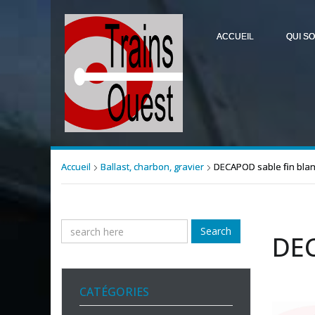
ACCUEIL
QUI S
Accueil
Ballast, charbon, gravier
DECAPOD sable fin bla
Search
DEC
CATÉGORIES