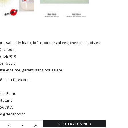
n : sable fin blanc, idéal pour les allées, chemins et pistes
 Decapod
 : DE7010
e : 500 g
sé et teinté, garanti sans poussière
es du fabricant :
ouis Blanc
tataire
 56 79 75
info@decapod.fr
AJOUTER AU PANIER