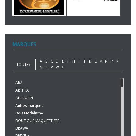
MARQUES
A
B
C
D
E
F
H
I
J
K
L
M
N
P
R
TOUTES
S
T
V
W
X
ARA
ARTITEC
AUHAGEN
Autres marques
Bois Modélisme
BOUTIQUE MAQUETTISTE
BRAWA
BREKINA