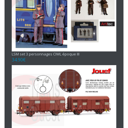
LSM set 3 personnages CIWL époque III
34.90
€