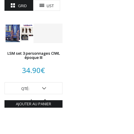
R37
GRID
LIST
REDUTEX
REE
RÉGIONS ET COMPAGNIES
ROCO
ROTOMAGUS
ROUTE 87
LSM set 3 personnages CIWL
SAI
époque III
TAMIYA
34.90
€
TORTOISE
TRAINS OUEST
Trains-O-Matic
QTÉ:
TRIX
VIESSMANN
AJOUTER AU PANIER
WIKING
WOODLAND SCENICS
XURON