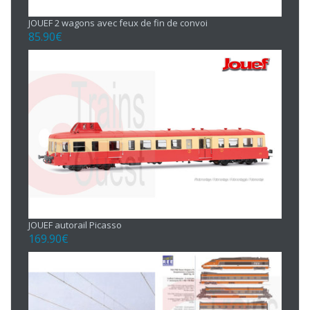
JOUEF 2 wagons avec feux de fin de convoi
85.90
€
JOUEF autorail Picasso
169.90
€