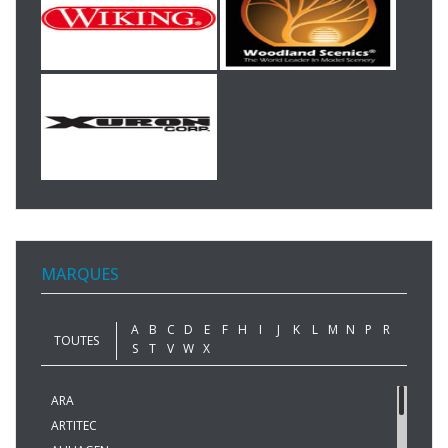
MARQUES
A
B
C
D
E
F
H
I
J
K
L
M
N
P
R
TOUTES
S
T
V
W
X
ARA
ARTITEC