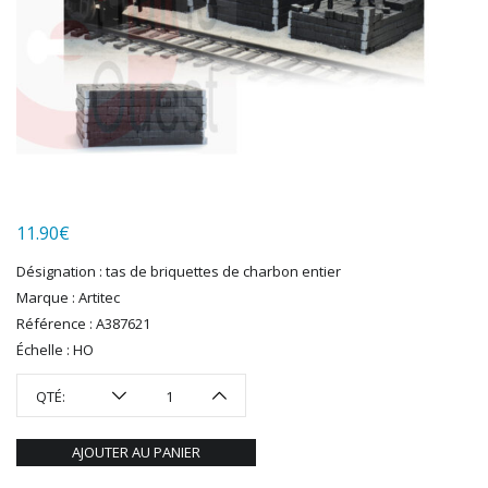
HERKAT
HUMBROL
ITALERI
JOUEF
KOLIBRI
LGB
LS MODELS
MAKETTE
MARLKIN
11.90
€
MKD
Désignation : tas de briquettes de charbon entier
NOREV
Marque : Artitec
NOVATEUR MODELES
Référence : A387621
PECO
Échelle : HO
PG mini
PIKO
QTÉ:
PN SUD MODELISME
PREISER
AJOUTER AU PANIER
PRINCE AUGUST