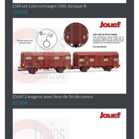
LSM set 3 personnages CIWL époque III
34.90
€
JOUEF 2 wagons avec feux de fin de convoi
85.90
€