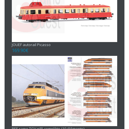
JOUEF autorail Picasso
169.90
€
REE rame TGV n°5 complète (10 éléments)