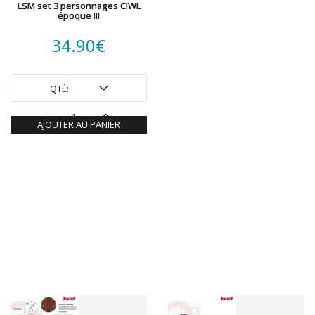
LSM set 3 personnages CIWL
époque III
34.90
€
QTÉ:
AJOUTER AU PANIER