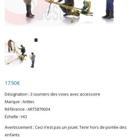
HUMBROL
ITALERI
JOUEF
KOLIBRI
LGB
LS MODELS
MAKETTE
MARLKIN
MKD
NOREV
NOVATEUR MODELES
17.90
€
PECO
Désignation : 3 ouvriers des voies avec accessoire
PG mini
Marque : Artitec
PIKO
Référence : ART5870034
PN SUD MODELISME
Échelle : HO
PREISER
Avertissement : Ceci n’est pas un jouet. Tenir hors de portée des
PRINCE AUGUST
enfants
R37