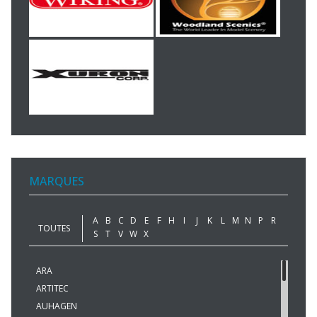
MARQUES
A
B
C
D
E
F
H
I
J
K
L
M
N
P
R
TOUTES
S
T
V
W
X
ARA
ARTITEC
AUHAGEN