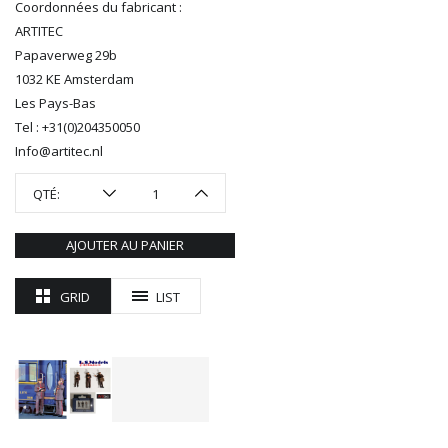
Coordonnées du fabricant :
REDUTEX
ARTITEC
REE
Papaverweg 29b
RÉGIONS ET COMPAGNIES
1032 KE Amsterdam
ROCO
Les Pays-Bas
ROTOMAGUS
Tel : +31(0)204350050
ROUTE 87
Info@artitec.nl
SAI
TAMIYA
QTÉ:
TORTOISE
TRAINS OUEST
AJOUTER AU PANIER
Trains-O-Matic
TRIX
GRID
LIST
VIESSMANN
WIKING
WOODLAND SCENICS
XURON