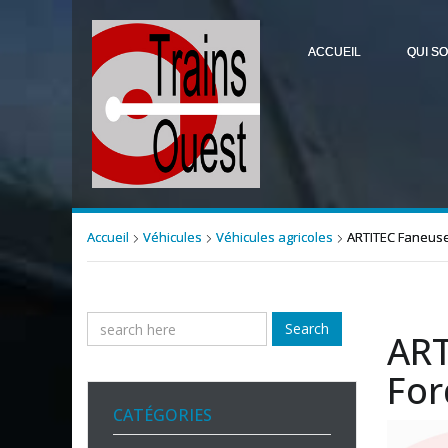
ACCUEIL
QUI S
Accueil
Véhicules
Véhicules agricoles
ARTITEC Faneuse
Search
ART
For
CATÉGORIES