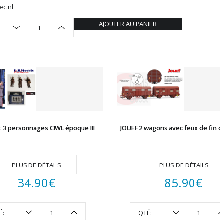
ec.nl
AJOUTER AU PANIER
t 3 personnages CIWL époque III
JOUEF 2 wagons avec feux de fin 
PLUS DE DÉTAILS
PLUS DE DÉTAILS
34.90
€
85.90
€
É:
QTÉ: