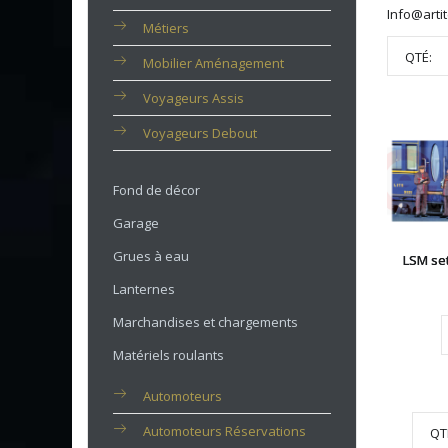
Info@artit
Métiers
QTÉ:
Mobilier Aménagement
Voyageurs Assis
Voyageurs Debout
Fond de décor
Garage
Grues à eau
LSM se
Lanternes
Marchandises et chargements
Matériels roulants
Automoteurs
Automoteurs Réservations
QT