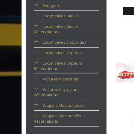
Fourgons
Locomotives Diesel
Locomotives Diesel
Réservations
Locomotives Électriques
Locomotives Vapeurs
Locomotives Vapeurs
Réservations
Voitures Voyageurs
Voitures Voyageurs
Réservations
Wagons Marchandises
Wagons Marchandises
Réservations