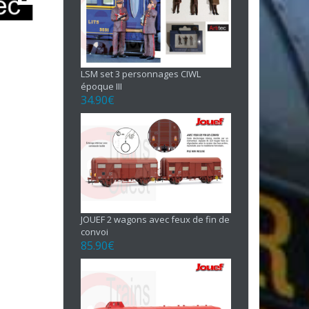
LSM set 3 personnages CIWL
époque III
34.90
€
JOUEF 2 wagons avec feux de fin de
convoi
85.90
€