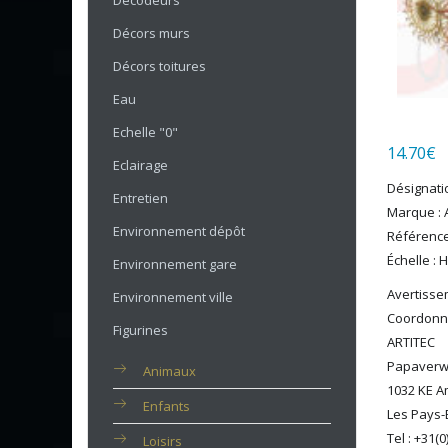
Décodeurs
Décors murs
Décors toitures
Eau
Echelle "0"
14.70
€
Eclairage
Désignati
Entretien
Marque : A
Environnement dépôt
Référence
Échelle : 
Environnement gare
Avertissem
Environnement ville
Coordonné
Figurines
ARTITEC
Papaverw
Animaux
1032 KE 
Enfants
Les Pays-
Tel : +31(
Loisirs