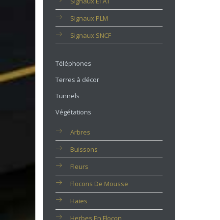
Signaux ETAT
Signaux PLM
Signaux SNCF
Téléphones
Terres à décor
Tunnels
Végétations
Arbres
Buissons
Fleurs
Flocons De Mousse
Haies
Herbes En Flocon