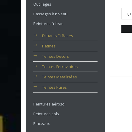
Outillages
Passages à niveau
QT
Peintures à l'eau
Diluants Et Bases
Patines
Teintes Décors
Teintes Ferroviaires
Teintes Métallisées
Teintes Pures
Peintures aérosol
Peintures sols
Pinceaux