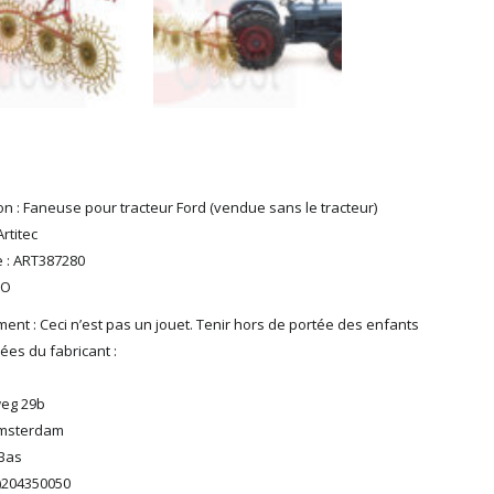
on : Faneuse pour tracteur Ford (vendue sans le tracteur)
rtitec
 : ART387280
HO
ent : Ceci n’est pas un jouet. Tenir hors de portée des enfants
es du fabricant :
eg 29b
Amsterdam
Bas
0)204350050