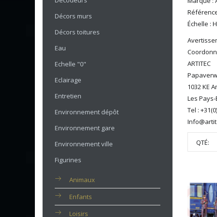
Décodeurs
Marque : A
Référence
Décors murs
Échelle : 
Décors toitures
Avertissem
Eau
Coordonné
ARTITEC
Echelle "0"
Papaverw
Eclairage
1032 KE 
Entretien
Les Pays-
Tel : +31(
Environnement dépôt
Info@artit
Environnement gare
QTÉ:
Environnement ville
Figurines
Animaux
Enfants
Loisirs