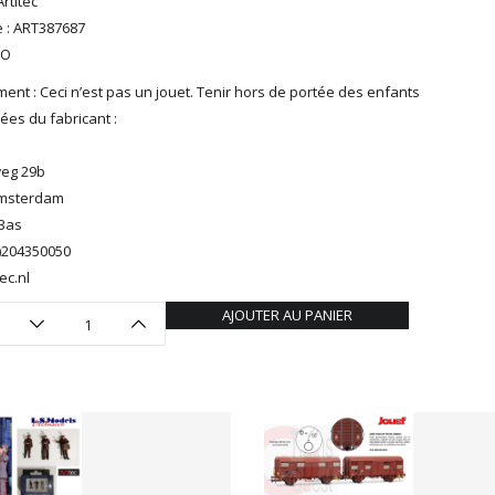
rtitec
 : ART387687
HO
ent : Ceci n’est pas un jouet. Tenir hors de portée des enfants
es du fabricant :
eg 29b
Amsterdam
Bas
0)204350050
ec.nl
AJOUTER AU PANIER