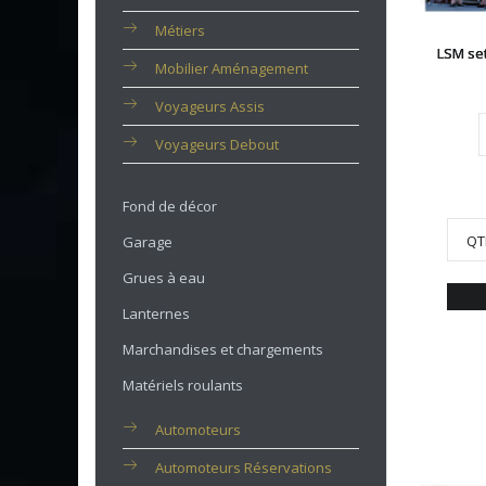
Métiers
LSM se
Mobilier Aménagement
Voyageurs Assis
Voyageurs Debout
Fond de décor
QT
Garage
Grues à eau
Lanternes
Marchandises et chargements
Matériels roulants
Automoteurs
Automoteurs Réservations