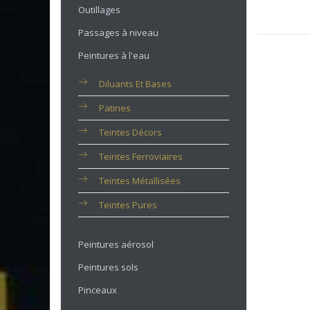
Outillages
Passages à niveau
Peintures à l'eau
Diluants Et Bases
Patines
Teintes Décors
Teintes Ferroviaires
Teintes Métallisées
Teintes Pures
Peintures aérosol
Peintures sols
Pinceaux