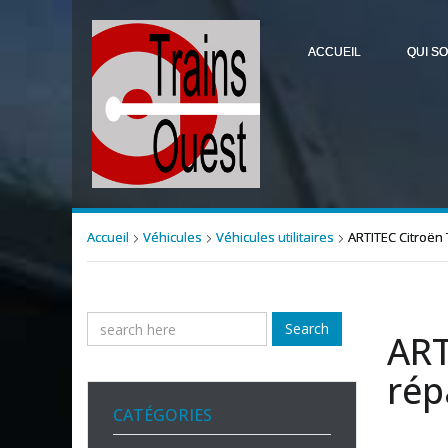
ACCUEIL
QUI S
Accueil
Véhicules
Véhicules utilitaires
ARTITEC Citroën
Search
ART
rép
CATÉGORIES