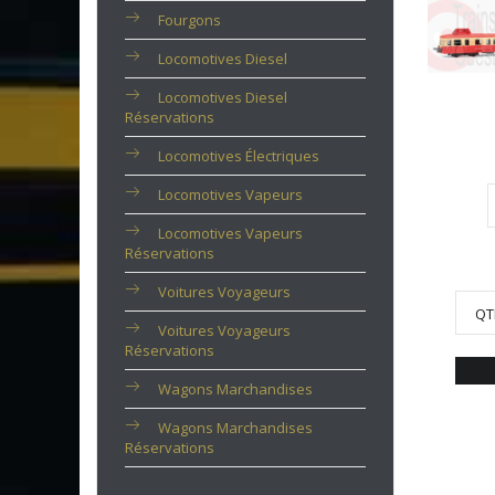
Fourgons
Locomotives Diesel
Locomotives Diesel
Réservations
Locomotives Électriques
Locomotives Vapeurs
Locomotives Vapeurs
Réservations
Voitures Voyageurs
QT
Voitures Voyageurs
Réservations
Wagons Marchandises
Wagons Marchandises
Réservations