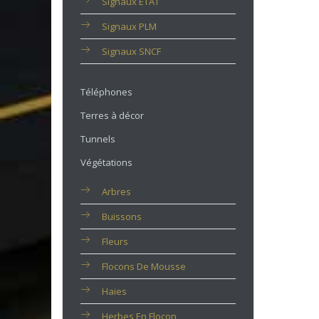
Signaux ETAT
Signaux PLM
Signaux SNCF
Téléphones
Terres à décor
Tunnels
Végétations
Arbres
Buissons
Fleurs
Flocons De Mousse
Haies
Herbes En Flocon