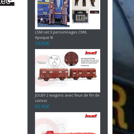
LSM set 3 personnages CIWL
époque III
34.90
€
JOUEF 2 wagons avec feux de fin de
convoi
85.90
€