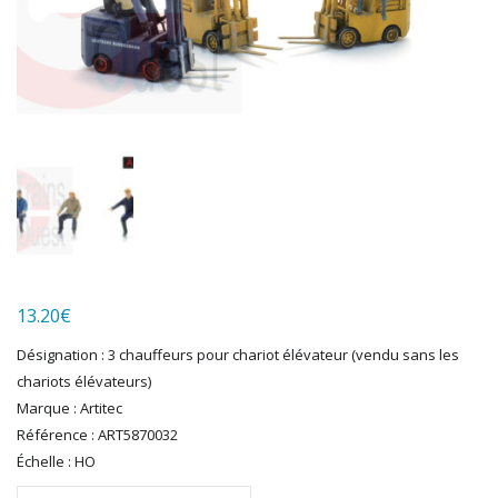
HERKAT
HUMBROL
ITALERI
JOUEF
KOLIBRI
LGB
LS MODELS
MAKETTE
MARLKIN
MKD
NOREV
NOVATEUR MODELES
13.20
€
PECO
Désignation : 3 chauffeurs pour chariot élévateur (vendu sans les
PG mini
chariots élévateurs)
PIKO
Marque : Artitec
PN SUD MODELISME
Référence : ART5870032
PREISER
Échelle : HO
PRINCE AUGUST