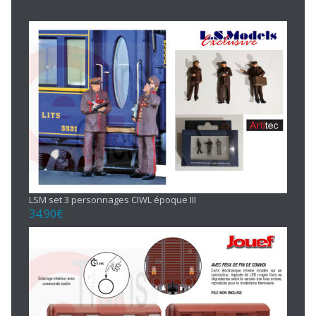
LSM set 3 personnages CIWL époque III
34.90
€