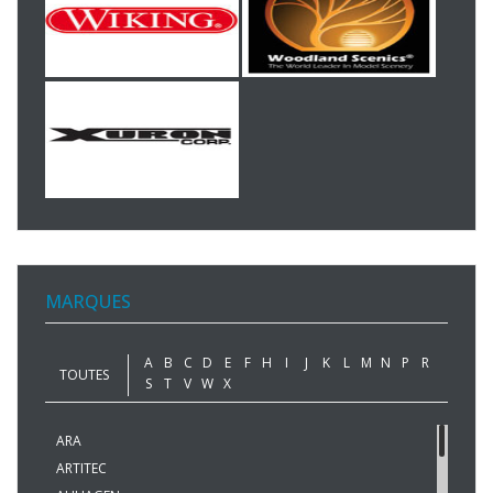
MARQUES
A
B
C
D
E
F
H
I
J
K
L
M
N
P
R
TOUTES
S
T
V
W
X
ARA
ARTITEC