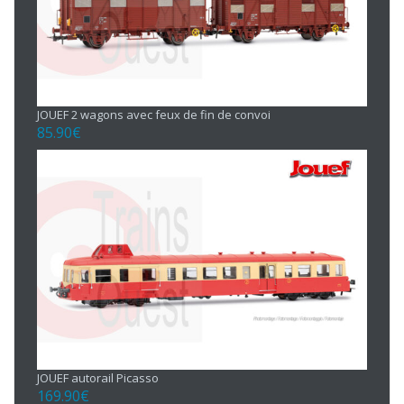
JOUEF 2 wagons avec feux de fin de convoi
85.90
€
JOUEF autorail Picasso
169.90
€