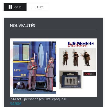
GRID
LIST
NOUVEAUTÉS
LSM set 3 personnages CIWL époque III
34.90
€