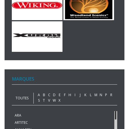
MARQUES
A
B
C
D
E
F
H
I
J
K
L
M
N
P
R
TOUTES
S
T
V
W
X
ARA
ARTITEC