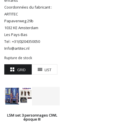
enfants
R37
Coordonnées du fabricant :
REDUTEX
ARTITEC
REE
Papaverweg 29b
RÉGIONS ET COMPAGNIES
1032 KE Amsterdam
ROCO
Les Pays-Bas
ROTOMAGUS
Tel : +31(0)204350050
ROUTE 87
Info@artitec.nl
SAI
Rupture de stock
TAMIYA
TORTOISE
GRID
LIST
TRAINS OUEST
Trains-O-Matic
TRIX
VIESSMANN
WIKING
WOODLAND SCENICS
LSM set 3 personnages CIWL
XURON
époque III