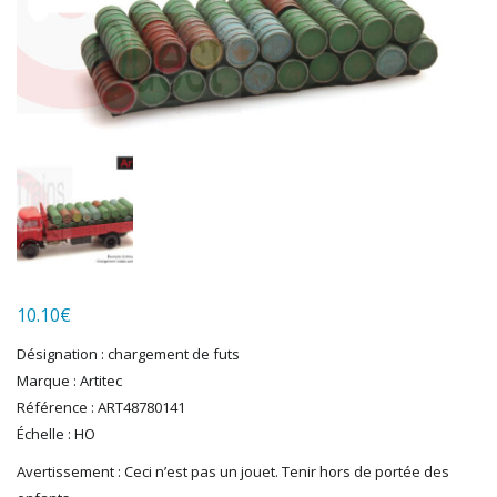
HERKAT
HUMBROL
ITALERI
JOUEF
KOLIBRI
LGB
LS MODELS
MAKETTE
MARLKIN
MKD
NOREV
NOVATEUR MODELES
10.10
€
PECO
Désignation : chargement de futs
PG mini
Marque : Artitec
PIKO
Référence : ART48780141
PN SUD MODELISME
Échelle : HO
PREISER
Avertissement : Ceci n’est pas un jouet. Tenir hors de portée des
PRINCE AUGUST