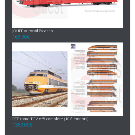
JOUEF autorail Picasso
169.90
€
REE rame TGV n°5 complète (10 éléments)
1360.00
€