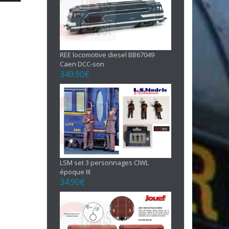
REE locomotive diesel BB67049
Caen DCC-son
349.90
€
LSM set 3 personnages CIWL
époque III
34.90
€