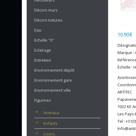
Décodeurs
Décors murs
Décors toitures
Eau
10.90
€
Echelle "0"
Désignatio
Eclairage
Marque : A
Référence
Entretien
Échelle : 
Environnement dépôt
Avertissem
Environnement gare
Coordonné
Environnement ville
ARTITEC
Papaverw
Figurines
1032 KE 
Animaux
Les Pays-
Tel : +31(
Enfants
Info@artit
Loisirs