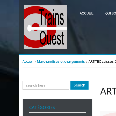
ACCUEIL
QUI S
Accueil
Marchandises et chargements
ARTITEC caisses à
Search
ART
CATÉGORIES