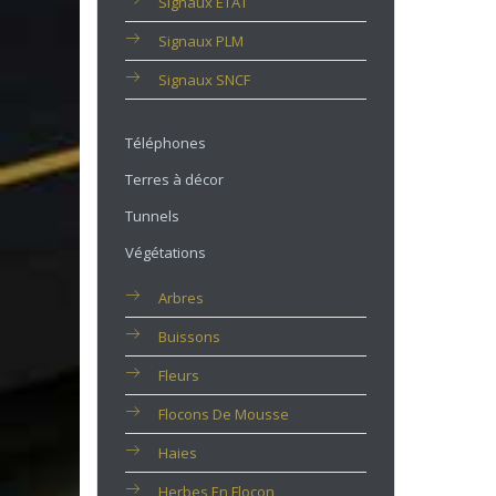
Signaux ETAT
Signaux PLM
Signaux SNCF
Téléphones
Terres à décor
Tunnels
Végétations
Arbres
Buissons
Fleurs
Flocons De Mousse
Haies
Herbes En Flocon