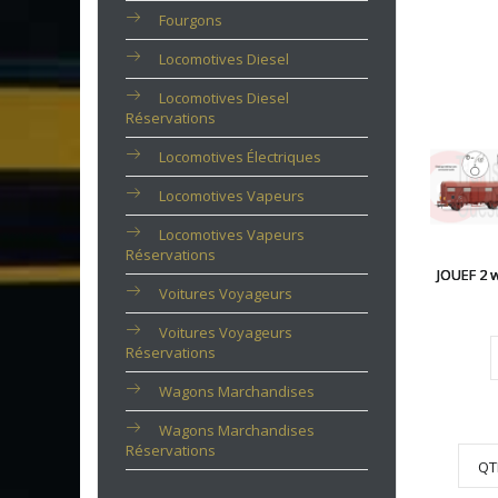
Fourgons
Locomotives Diesel
Locomotives Diesel
Réservations
Locomotives Électriques
Locomotives Vapeurs
Locomotives Vapeurs
Réservations
JOUEF 2 
Voitures Voyageurs
Voitures Voyageurs
Réservations
Wagons Marchandises
Wagons Marchandises
Réservations
QT