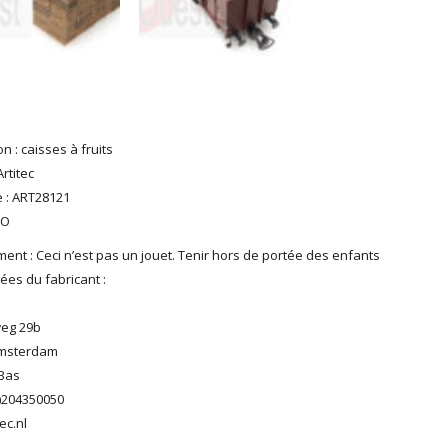
n : caisses à fruits
rtitec
 : ART28121
HO
ent : Ceci n’est pas un jouet. Tenir hors de portée des enfants
es du fabricant :
eg 29b
Amsterdam
Bas
0)204350050
ec.nl