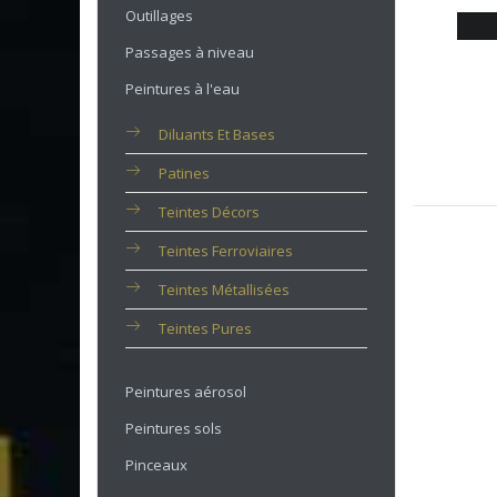
Outillages
Passages à niveau
Peintures à l'eau
Diluants Et Bases
Patines
Teintes Décors
Teintes Ferroviaires
Teintes Métallisées
Teintes Pures
Peintures aérosol
Peintures sols
Pinceaux