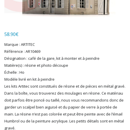
HUMBROL
ITALERI
JOUEF
KOLIBRI
LGB
58.90
€
LS MODELS
Marque : ARTITEC
MAKETTE
Référence : AR10469
MARLKIN
Désignation : café de la gare, kit à monter et à peindre
MKD
Matière(s) : résine et photo découpe
NOREV
Échelle : Ho
NOVATEUR MODELES
Modèle livré en kit à peindre
PECO
Les kits Artitec sont constitués de résine et de pièces en métal gravé.
PG mini
Dans la boîte, vous trouverez des moulages en résine. Ce matériau
PIKO
doit parfois être poncé ou taillé, nous vous recommandons donc de
PN SUD MODELISME
garder un scalpel bien aiguisé et du papier de verre à portée de
PREISER
main. La résine n’est pas colorée et peut être peinte avec de l’émail
PRINCE AUGUST
Humbrol ou de la peinture acrylique. Les petits détails sont en métal
R37
gravé.