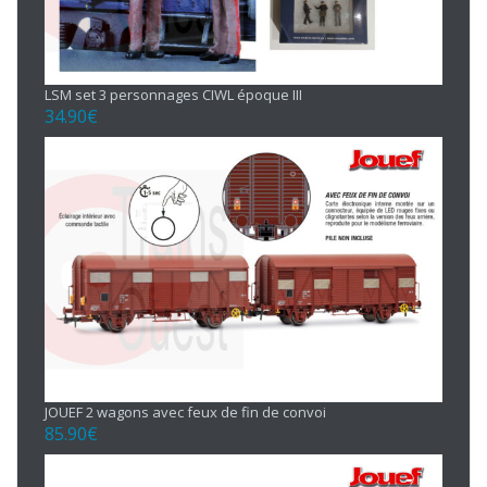
LSM set 3 personnages CIWL époque III
34.90
€
JOUEF 2 wagons avec feux de fin de convoi
85.90
€