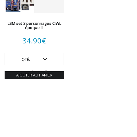
LSM set 3 personnages CIWL
époque III
34.90
€
QTÉ:
AJOUTER AU PANIER