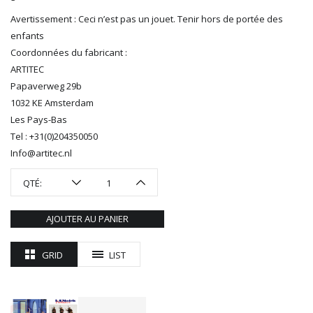
REDUTEX
Avertissement : Ceci n’est pas un jouet. Tenir hors de portée des
REE
enfants
RÉGIONS ET COMPAGNIES
Coordonnées du fabricant :
ROCO
ARTITEC
ROTOMAGUS
Papaverweg 29b
ROUTE 87
1032 KE Amsterdam
SAI
Les Pays-Bas
TAMIYA
Tel : +31(0)204350050
TORTOISE
Info@artitec.nl
TRAINS OUEST
QTÉ:
Trains-O-Matic
TRIX
AJOUTER AU PANIER
VIESSMANN
WIKING
WOODLAND SCENICS
GRID
LIST
XURON