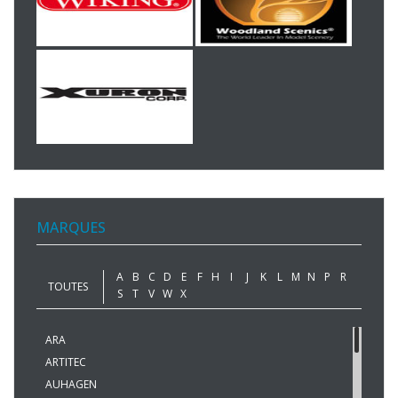
MARQUES
A
B
C
D
E
F
H
I
J
K
L
M
N
P
R
TOUTES
S
T
V
W
X
ARA
ARTITEC
AUHAGEN