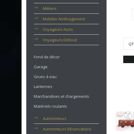
Métiers
Mobilier Aménagement
Voyageurs Assis
Voyageurs Debout
QT
Fond de décor
Garage
Grues à eau
Lanternes
Marchandises et chargements
Matériels roulants
Automoteurs
Automoteurs Réservations