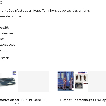
HO
ent : Ceci n’est pas un jouet. Tenir hors de portée des enfants
es du fabricant :
eg 29b
Amsterdam
Bas
0)204350050
ec.nl
 stock
motive diesel BB67049 Caen DCC-
LSM set 3 personnages CIWL épo
son