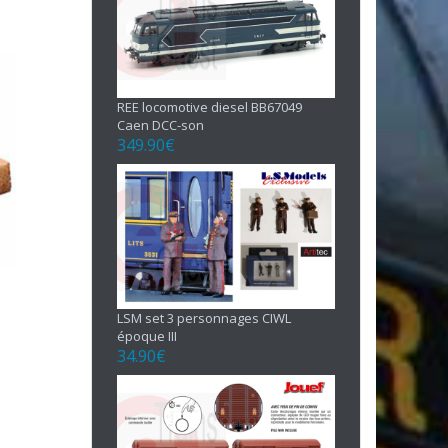
REE locomotive diesel BB67049
Caen DCC-son
349.90
€
LSM set 3 personnages CIWL
époque III
34.90
€