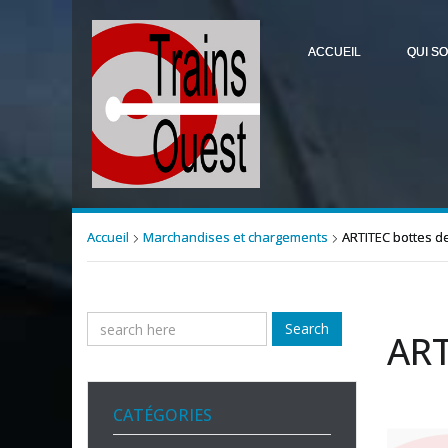
ACCUEIL
QUI S
Accueil
Marchandises et chargements
ARTITEC bottes de
Search
ART
CATÉGORIES