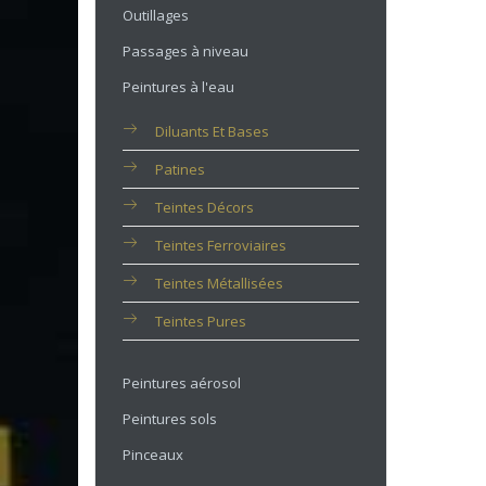
Outillages
Passages à niveau
Peintures à l'eau
Diluants Et Bases
Patines
Teintes Décors
Teintes Ferroviaires
Teintes Métallisées
Teintes Pures
Peintures aérosol
Peintures sols
Pinceaux