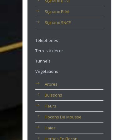
Signaux ETAT
Signaux PLM
Signaux SNCF
Téléphones
Terres à décor
Tunnels
Végétations
Arbres
Buissons
Fleurs
Flocons De Mousse
Haies
Herbes En Flocon