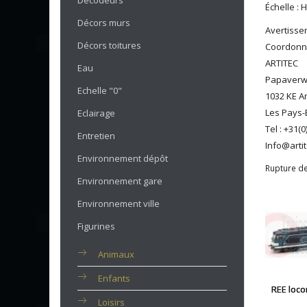
Décodeurs
Échelle : 
Décors murs
Avertissem
Décors toitures
Coordonné
ARTITEC
Eau
Papaverw
Echelle "0"
1032 KE 
Les Pays-
Eclairage
Tel : +31(
Entretien
Info@artit
Environnement dépôt
Rupture de
Environnement gare
Environnement ville
Figurines
Animaux
Enfants
REE loco
Loisirs