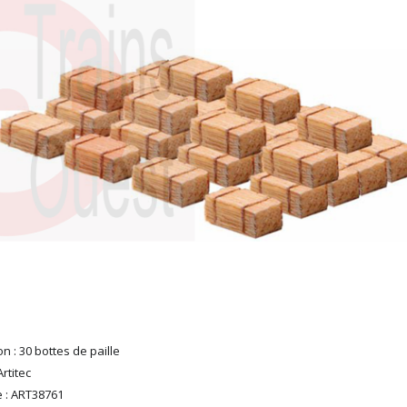
n : 30 bottes de paille
rtitec
 : ART38761