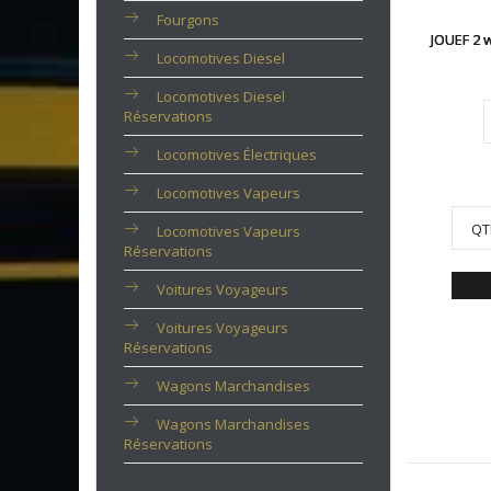
Fourgons
JOUEF 2 
Locomotives Diesel
Locomotives Diesel
Réservations
Locomotives Électriques
Locomotives Vapeurs
QT
Locomotives Vapeurs
Réservations
Voitures Voyageurs
Voitures Voyageurs
Réservations
Wagons Marchandises
Wagons Marchandises
Réservations