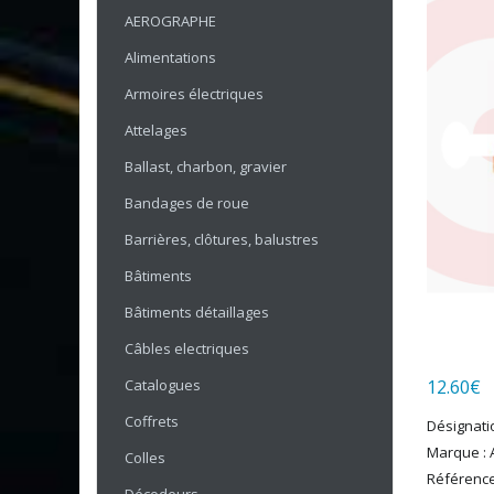
AEROGRAPHE
Alimentations
Armoires électriques
Attelages
Ballast, charbon, gravier
Bandages de roue
Barrières, clôtures, balustres
Bâtiments
Bâtiments détaillages
Câbles electriques
Catalogues
12.60
€
Coffrets
Désignatio
Marque : A
Colles
Référence