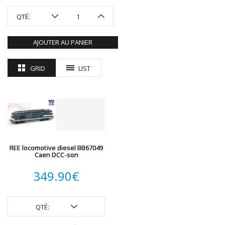
ROTOMAGUS
QTÉ:
ROUTE 87
SAI
AJOUTER AU PANIER
TAMIYA
TORTOISE
GRID
LIST
TRAINS OUEST
Trains-O-Matic
TRIX
VIESSMANN
WIKING
WOODLAND SCENICS
REE locomotive diesel BB67049
XURON
Caen DCC-son
349.90
€
QTÉ: