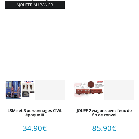
AJOUTER AU PANIER
LSM set 3 personnages CIWL
JOUEF 2 wagons avec feux de
époque III
fin de convoi
34.90
€
85.90
€