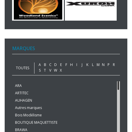
MARQUES
A
B
C
D
E
F
H
I
J
K
L
M
N
P
R
TOUTES
S
T
V
W
X
ARA
ARTITEC
AUHAGEN
Autres marques
Bois Modélisme
BOUTIQUE MAQUETTISTE
BRAWA