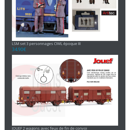
LSM set 3 personnages CIWL époque III
34.90
€
JOUEF 2 wagons avec feux de fin de convoi