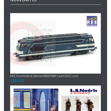
REE locomotive diesel BB67049 Caen DCC-son
349.90
€