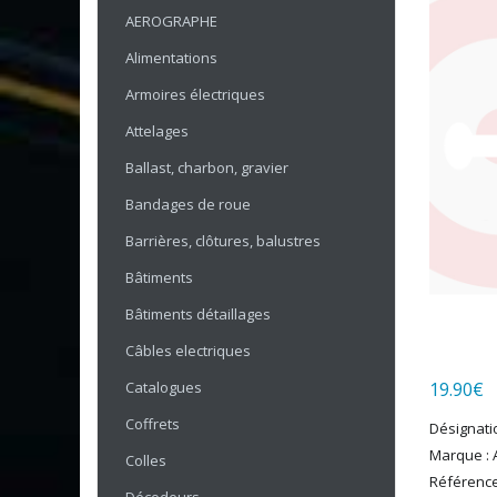
AEROGRAPHE
Alimentations
Armoires électriques
Attelages
Ballast, charbon, gravier
Bandages de roue
Barrières, clôtures, balustres
Bâtiments
Bâtiments détaillages
Câbles electriques
Catalogues
19.90
€
Coffrets
Désignatio
Marque : A
Colles
Référence