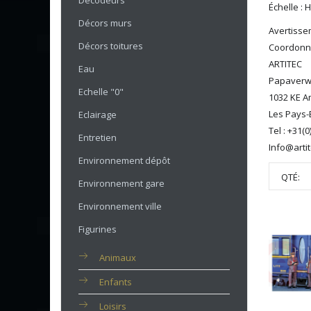
Décodeurs
Échelle : 
Décors murs
Avertissem
Décors toitures
Coordonné
ARTITEC
Eau
Papaverw
Echelle "0"
1032 KE 
Les Pays-
Eclairage
Tel : +31(
Entretien
Info@artit
Environnement dépôt
QTÉ:
Environnement gare
Environnement ville
Figurines
Animaux
Enfants
Loisirs