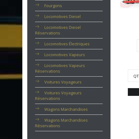
Fourgons
Locomotives Diesel
Locomotives Diesel
Réservations
Locomotives Électriques
Locomotives Vapeurs
Locomotives Vapeurs
Réservations
QT
Voitures Voyageurs
Voitures Voyageurs
Réservations
Wagons Marchandises
Wagons Marchandises
Réservations