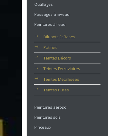
Outillages
Passages à niveau
Peintures à l'eau
Diluants Et Bases
Patines
Teintes Décors
Teintes Ferroviaires
Teintes Métallisées
Teintes Pures
Peintures aérosol
Peintures sols
Pinceaux