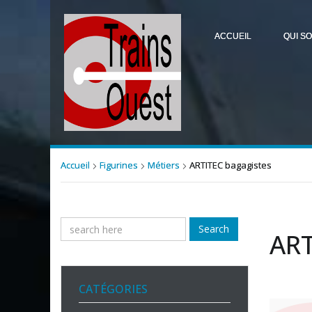
ACCUEIL
QUI S
Accueil
Figurines
Métiers
ARTITEC bagagistes
Search
ART
CATÉGORIES