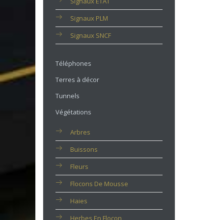
Signaux ETAT
Signaux PLM
Signaux SNCF
Téléphones
Terres à décor
Tunnels
Végétations
Arbres
Buissons
Fleurs
Flocons De Mousse
Haies
Herbes En Flocon