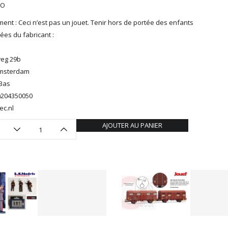
HO
ent : Ceci n’est pas un jouet. Tenir hors de portée des enfants
es du fabricant :
eg 29b
Amsterdam
Bas
0)204350050
ec.nl
AJOUTER AU PANIER