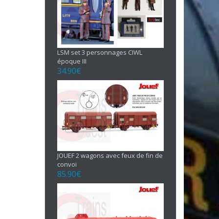
LSM set 3 personnages CIWL
époque III
34.90
€
JOUEF 2 wagons avec feux de fin de
convoi
85.90
€