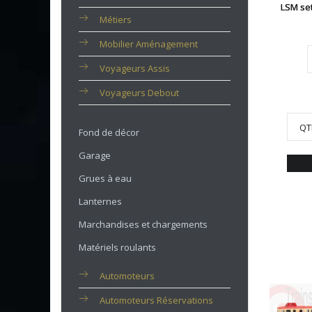
LSM se
Métiers
Mobilier Aménagement
Voyageurs Assis
Voyageurs Debout
QT
Fond de décor
Garage
Grues à eau
Lanternes
Marchandises et chargements
Matériels roulants
Automoteurs
Automoteurs Réservations