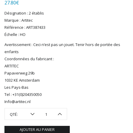
LGB
27.80
€
LS MODELS
Désignation : 2 établis
MAKETTE
Marque : Artitec
MARLKIN
Référence : ART387433
MKD
Échelle : HO
NOREV
Avertissement : Ceci n’est pas un jouet. Tenir hors de portée des
NOVATEUR MODELES
enfants
PECO
Coordonnées du fabricant :
PG mini
ARTITEC
PIKO
Papaverweg 29b
PN SUD MODELISME
1032 KE Amsterdam
PREISER
Les Pays-Bas
PRINCE AUGUST
Tel : +31(0)204350050
R37
Info@artitec.nl
REDUTEX
REE
QTÉ:
RÉGIONS ET COMPAGNIES
ROCO
AJOUTER AU PANIER