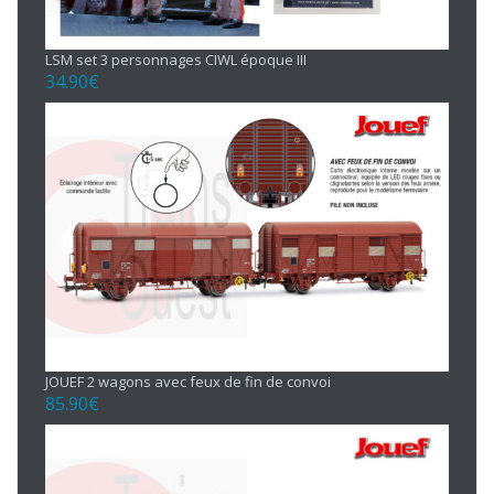
LSM set 3 personnages CIWL époque III
34.90
€
JOUEF 2 wagons avec feux de fin de convoi
85.90
€