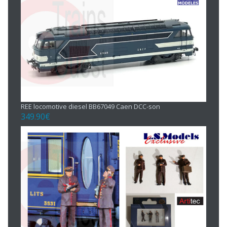
REE locomotive diesel BB67049 Caen DCC-son
349.90
€