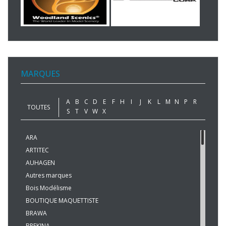
MARQUES
A
B
C
D
E
F
H
I
J
K
L
M
N
P
R
TOUTES
S
T
V
W
X
ARA
ARTITEC
AUHAGEN
Autres marques
Bois Modélisme
BOUTIQUE MAQUETTISTE
BRAWA
BREKINA