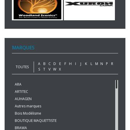
MARQUES
A
B
C
D
E
F
H
I
J
K
L
M
N
P
R
TOUTES
S
T
V
W
X
ARA
ARTITEC
AUHAGEN
Autres marques
Bois Modélisme
BOUTIQUE MAQUETTISTE
BRAWA