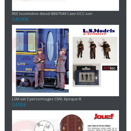
REE locomotive diesel BB67049 Caen DCC-son
349.90
€
LSM set 3 personnages CIWL époque III
34.90
€