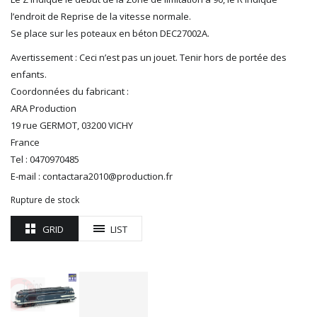
ROTOMAGUS
l’endroit de Reprise de la vitesse normale.
Se place sur les poteaux en béton DEC27002A.
ROUTE 87
SAI
Avertissement : Ceci n’est pas un jouet. Tenir hors de portée des
TAMIYA
enfants.
TORTOISE
Coordonnées du fabricant :
TRAINS OUEST
ARA Production
Trains-O-Matic
19 rue GERMOT, 03200 VICHY
TRIX
France
VIESSMANN
Tel : 0470970485
WIKING
E-mail : contactara2010@production.fr
WOODLAND SCENICS
Rupture de stock
XURON
GRID
LIST