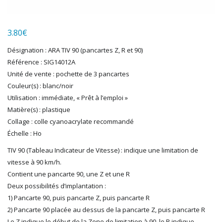
LGB
LS MODELS
3.80
€
MAKETTE
MARLKIN
Désignation : ARA TIV 90 (pancartes Z, R et 90)
MKD
Référence : SIG14012A
NOREV
Unité de vente : pochette de 3 pancartes
NOVATEUR MODELES
Couleur(s) : blanc/noir
PECO
Utilisation : immédiate, « Prêt à l’emploi »
PG mini
Matière(s) : plastique
Collage : colle cyanoacrylate recommandé
PIKO
Échelle : Ho
PN SUD MODELISME
PREISER
TIV 90 (Tableau Indicateur de Vitesse) : indique une limitation de
PRINCE AUGUST
vitesse à 90 km/h.
R37
Contient une pancarte 90, une Z et une R
REDUTEX
Deux possibilités d’implantation :
REE
1) Pancarte 90, puis pancarte Z, puis pancarte R
RÉGIONS ET COMPAGNIES
2) Pancarte 90 placée au dessus de la pancarte Z, puis pancarte R
ROCO
Le Z indique le début de la Zone de limitation à 90, le R indique