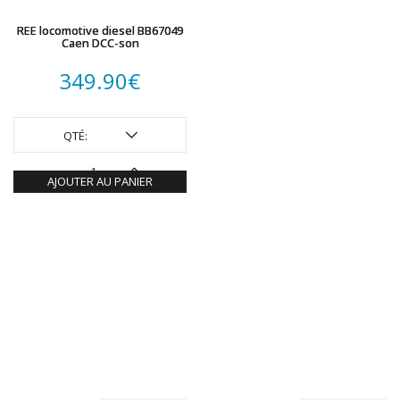
REE locomotive diesel BB67049
Caen DCC-son
349.90
€
QTÉ:
AJOUTER AU PANIER