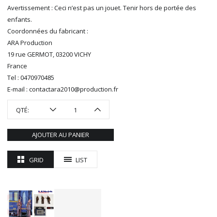
REDUTEX
Avertissement : Ceci n’est pas un jouet. Tenir hors de portée des
REE
enfants.
RÉGIONS ET COMPAGNIES
Coordonnées du fabricant :
ARA Production
ROCO
19 rue GERMOT, 03200 VICHY
ROTOMAGUS
France
ROUTE 87
Tel : 0470970485
SAI
E-mail : contactara2010@production.fr
TAMIYA
TORTOISE
QTÉ:
TRAINS OUEST
Trains-O-Matic
AJOUTER AU PANIER
TRIX
VIESSMANN
GRID
LIST
WIKING
WOODLAND SCENICS
XURON