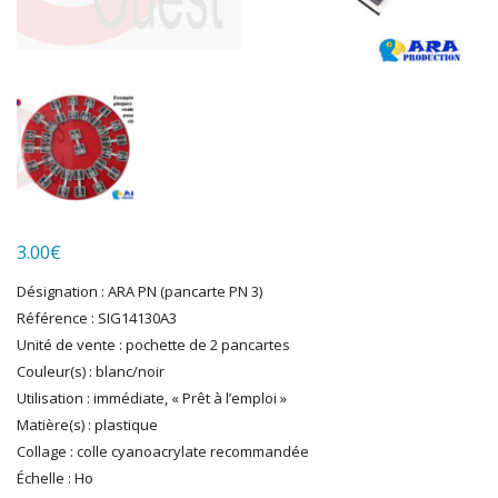
HUMBROL
ITALERI
JOUEF
KOLIBRI
LGB
LS MODELS
MAKETTE
MARLKIN
MKD
3.00
€
NOREV
NOVATEUR MODELES
Désignation : ARA PN (pancarte PN 3)
Référence : SIG14130A3
PECO
Unité de vente : pochette de 2 pancartes
PG mini
Couleur(s) : blanc/noir
PIKO
Utilisation : immédiate, « Prêt à l’emploi »
PN SUD MODELISME
Matière(s) : plastique
PREISER
Collage : colle cyanoacrylate recommandée
PRINCE AUGUST
Échelle : Ho
R37