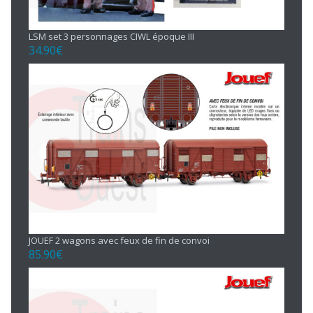
LSM set 3 personnages CIWL époque III
34.90
€
JOUEF 2 wagons avec feux de fin de convoi
85.90
€