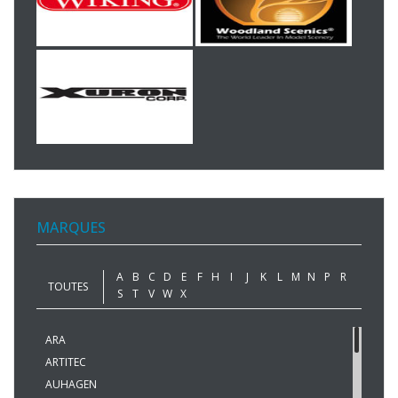
MARQUES
A
B
C
D
E
F
H
I
J
K
L
M
N
P
R
TOUTES
S
T
V
W
X
ARA
ARTITEC
AUHAGEN