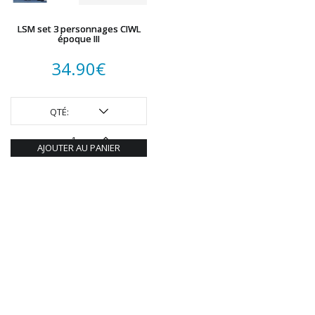
LSM set 3 personnages CIWL
époque III
34.90
€
QTÉ:
AJOUTER AU PANIER