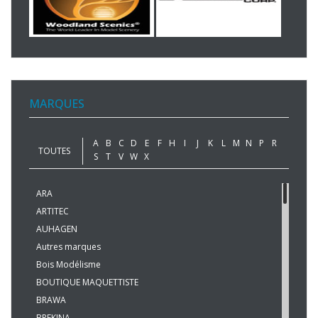
MARQUES
A
B
C
D
E
F
H
I
J
K
L
M
N
P
R
TOUTES
S
T
V
W
X
ARA
ARTITEC
AUHAGEN
Autres marques
Bois Modélisme
BOUTIQUE MAQUETTISTE
BRAWA
BREKINA