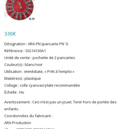
LGB
LS MODELS
MAKETTE
MARLKIN
MKD
3.00
€
NOREV
NOVATEUR MODELES
Désignation : ARA PN (pancarte PN 1)
Référence : SIG14130A1
PECO
Unité de vente : pochette de 2 pancartes
PG mini
Couleur(s) : blanc/noir
PIKO
Utilisation : immédiate, « Prêt à l’emploi »
PN SUD MODELISME
Matière(s) : plastique
PREISER
Collage : colle cyanoacrylate recommandée
PRINCE AUGUST
Échelle : Ho
R37
REDUTEX
Avertissement : Ceci n’est pas un jouet. Tenir hors de portée des
REE
enfants.
RÉGIONS ET COMPAGNIES
Coordonnées du fabricant :
ARA Production
ROCO