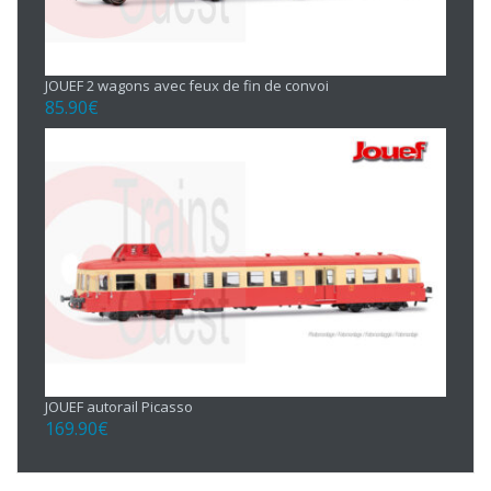
JOUEF 2 wagons avec feux de fin de convoi
85.90
€
JOUEF autorail Picasso
169.90
€