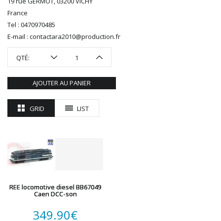
19 rue GERMOT, 03200 VICHY
ROTOMAGUS
France
ROUTE 87
Tel : 0470970485
SAI
E-mail : contactara2010@production.fr
TAMIYA
TORTOISE
QTÉ:
TRAINS OUEST
Trains-O-Matic
AJOUTER AU PANIER
TRIX
VIESSMANN
GRID
LIST
WIKING
WOODLAND SCENICS
XURON
REE locomotive diesel BB67049
Caen DCC-son
349.90
€