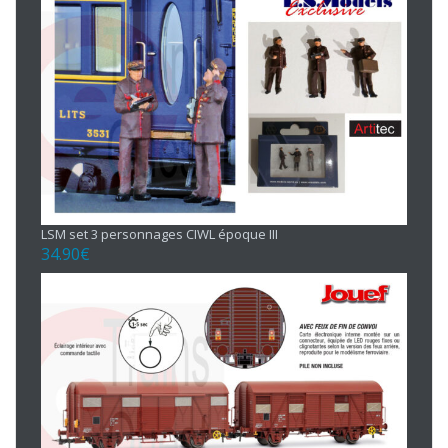
LSM set 3 personnages CIWL époque III
34.90
€