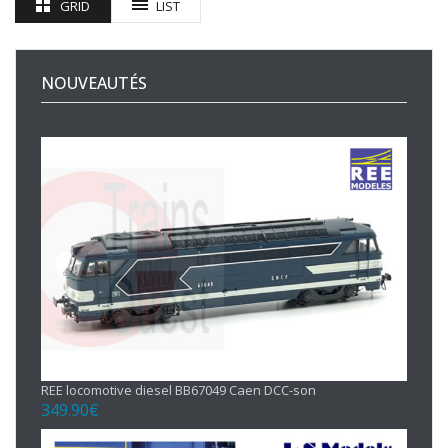
GRID
LIST
NOUVEAUTÉS
REE locomotive diesel BB67049 Caen DCC-son
349.90
€