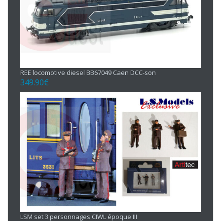
REE locomotive diesel BB67049 Caen DCC-son
349.90
€
LSM set 3 personnages CIWL époque III