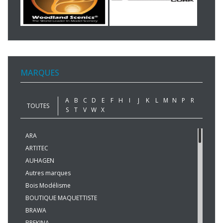
MARQUES
A
B
C
D
E
F
H
I
J
K
L
M
N
P
R
TOUTES
S
T
V
W
X
ARA
ARTITEC
AUHAGEN
Autres marques
Bois Modélisme
BOUTIQUE MAQUETTISTE
BRAWA
BREKINA