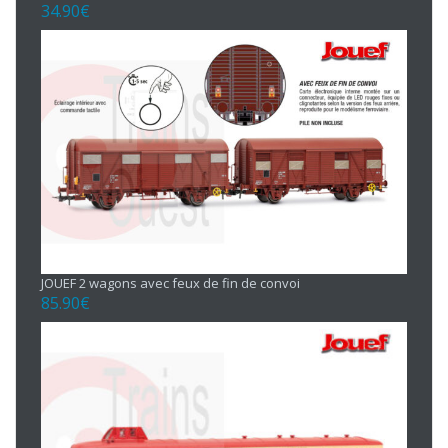
34.90
€
JOUEF 2 wagons avec feux de fin de convoi
85.90
€