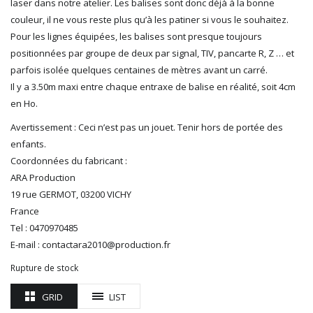
laser dans notre atelier. Les balises sont donc déjà à la bonne
ROTOMAGUS
couleur, il ne vous reste plus qu’à les patiner si vous le souhaitez.
ROUTE 87
Pour les lignes équipées, les balises sont presque toujours
SAI
positionnées par groupe de deux par signal, TIV, pancarte R, Z … et
TAMIYA
parfois isolée quelques centaines de mètres avant un carré.
TORTOISE
Il y a 3.50m maxi entre chaque entraxe de balise en réalité, soit 4cm
TRAINS OUEST
en Ho.
Trains-O-Matic
TRIX
Avertissement : Ceci n’est pas un jouet. Tenir hors de portée des
VIESSMANN
enfants.
WIKING
Coordonnées du fabricant :
ARA Production
WOODLAND SCENICS
19 rue GERMOT, 03200 VICHY
XURON
France
Tel : 0470970485
E-mail : contactara2010@production.fr
Rupture de stock
GRID
LIST