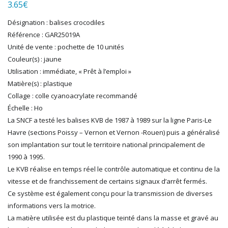
LGB
3.65
€
LS MODELS
Désignation : balises crocodiles
MAKETTE
Référence : GAR25019A
MARLKIN
Unité de vente : pochette de 10 unités
MKD
Couleur(s) : jaune
NOREV
Utilisation : immédiate, « Prêt à l’emploi »
NOVATEUR MODELES
Matière(s) : plastique
PECO
Collage : colle cyanoacrylate recommandé
PG mini
Échelle : Ho
PIKO
La SNCF a testé les balises KVB de 1987 à 1989 sur la ligne Paris-Le
PN SUD MODELISME
Havre (sections Poissy – Vernon et Vernon -Rouen) puis a généralisé
PREISER
son implantation sur tout le territoire national principalement de
PRINCE AUGUST
1990 à 1995.
R37
Le KVB réalise en temps réel le contrôle automatique et continu de la
REDUTEX
vitesse et de franchissement de certains signaux d’arrêt fermés.
REE
Ce système est également conçu pour la transmission de diverses
RÉGIONS ET COMPAGNIES
informations vers la motrice.
ROCO
La matière utilisée est du plastique teinté dans la masse et gravé au