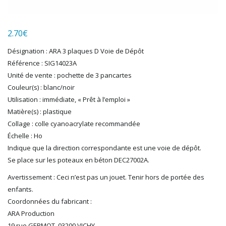
LGB
LS MODELS
2.70
€
MAKETTE
MARLKIN
Désignation : ARA 3 plaques D Voie de Dépôt
MKD
Référence : SIG14023A
NOREV
Unité de vente : pochette de 3 pancartes
NOVATEUR MODELES
Couleur(s) : blanc/noir
PECO
Utilisation : immédiate, « Prêt à l’emploi »
PG mini
Matière(s) : plastique
Collage : colle cyanoacrylate recommandée
PIKO
Échelle : Ho
PN SUD MODELISME
Indique que la direction correspondante est une voie de dépôt.
PREISER
Se place sur les poteaux en béton DEC27002A.
PRINCE AUGUST
R37
Avertissement : Ceci n’est pas un jouet. Tenir hors de portée des
REDUTEX
enfants.
REE
Coordonnées du fabricant :
RÉGIONS ET COMPAGNIES
ARA Production
ROCO
19 rue GERMOT, 03200 VICHY