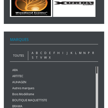
MARQUES
A
B
C
D
E
F
H
I
J
K
L
M
N
P
R
TOUTES
S
T
V
W
X
ARA
ARTITEC
AUHAGEN
Autres marques
Bois Modélisme
BOUTIQUE MAQUETTISTE
BRAWA