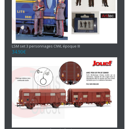
LSM set 3 personnages CIWL époque III
34.90
€