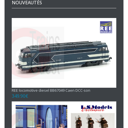
NOUVEAUTÉS
REE locomotive diesel BB67049 Caen DCC-son
349.90
€