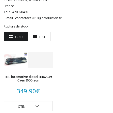
ROTOMAGUS
France
Tel : 0470970485
ROUTE 87
E-mail : contactara2010@production.fr
SAI
TAMIYA
Rupture de stock
TORTOISE
GRID
LIST
TRAINS OUEST
Trains-O-Matic
TRIX
VIESSMANN
WIKING
WOODLAND SCENICS
XURON
REE locomotive diesel BB67049
Caen DCC-son
349.90
€
QTÉ: