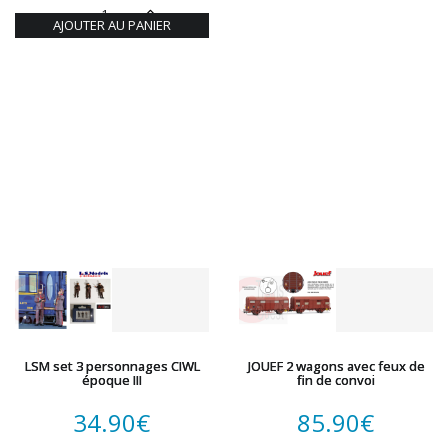
AJOUTER AU PANIER
LSM set 3 personnages CIWL
JOUEF 2 wagons avec feux de
époque III
fin de convoi
34.90
€
85.90
€