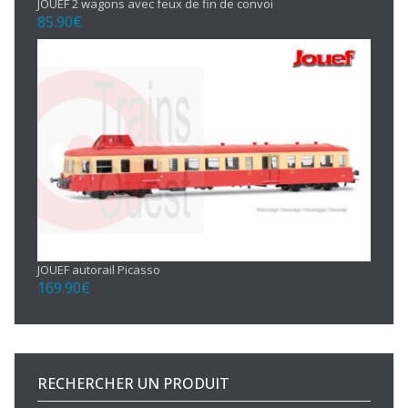
JOUEF 2 wagons avec feux de fin de convoi
85.90
€
JOUEF autorail Picasso
169.90
€
RECHERCHER UN PRODUIT